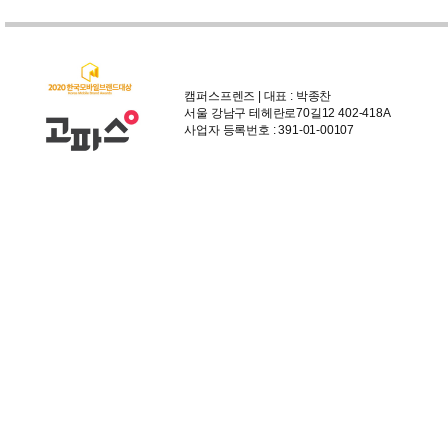
캠퍼스프렌즈 | 대표 : 박종찬
서울 강남구 테헤란로70길12 402-418A
사업자 등록번호 : 391-01-00107