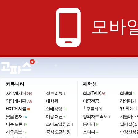
phone_android
모바일
커뮤니티
재학생
자유게시판
정보·리뷰
학과 TALK
학생회
219
1
56
1
익명게시판
대학원
이중전공
강의평가
788
학생식
HOT 게시물
연애상담
└ 쿠플라이
restaurant
19
웃음·연재
미용·패션
강의자료·족보
셔틀버스 
98
5
1
이슈·토론
스타트업·창업
동아리
열람실 (실
19
1
9
자유홍보
공식 오픈채팅
스터디
수강신청 
12
4