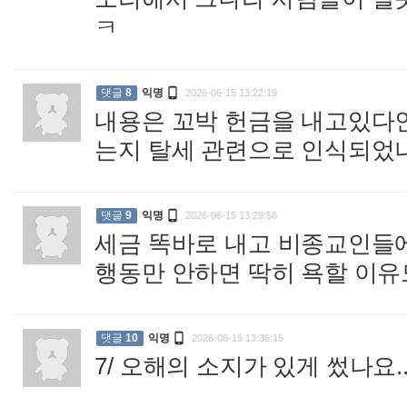
ㅋ
:

댓글
8
익명
2026-06-15 13:22:19
내용은 꼬박 헌금을 내고있다
는지 탈세 관련으로 인식되

댓글
9
익명
2026-06-15 13:29:58
세금 똑바로 내고 비종교인들
행동만 안하면 딱히 욕할 이유

댓글
10
익명
2026-06-15 13:36:15
7/ 오해의 소지가 있게 썼나요.