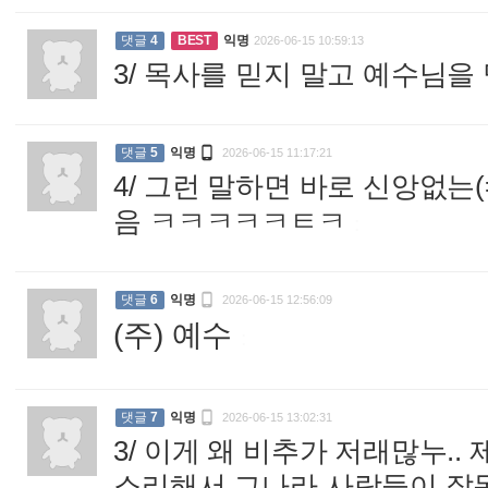
댓글
4
BEST
익명
2026-06-15 10:59:13
3/ 목사를 믿지 말고 예수님

댓글
5
익명
2026-06-15 11:17:21
4/ 그런 말하면 바로 신앙없는
음 ㅋㅋㅋㅋㅋㅌㅋ
:

댓글
6
익명
2026-06-15 12:56:09
(주) 예수
:

댓글
7
익명
2026-06-15 13:02:31
3/ 이게 왜 비추가 저래많누.
소리해서 그나라 사람들이 잘