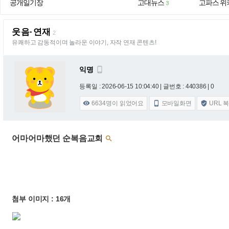
공개일기장
고대뉴스
고파스 위
3
웃음·연재
2
유쾌하고 감동적이며 놀라운 이야기, 자작 연재 콘텐츠!
익명

등록일 : 2026-06-15 10:04:40
| 글번호 : 440386 | 0
6634
명이 읽었어요
모바일화면
URL 



어마어마했던 순복음교회

첨부 이미지 : 16개