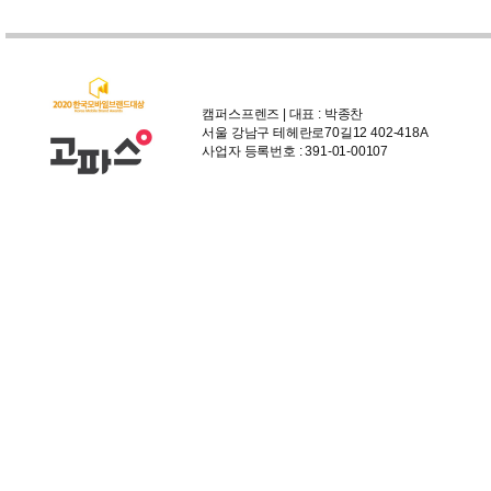
캠퍼스프렌즈 | 대표 : 박종찬
서울 강남구 테헤란로70길12 402-418A
사업자 등록번호 : 391-01-00107