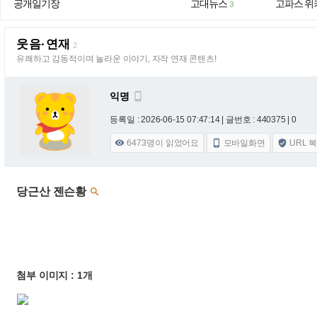
공개일기장
고대뉴스
고파스 위
3
웃음·연재
2
유쾌하고 감동적이며 놀라운 이야기, 자작 연재 콘텐츠!
익명

등록일 : 2026-06-15 07:47:14
| 글번호 : 440375 | 0
6473
명이 읽었어요
모바일화면
URL 



당근산 젠슨황

첨부 이미지 : 1개