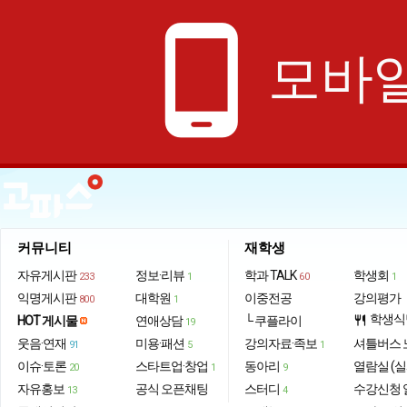
phone_android
모바일
커뮤니티
재학생
자유게시판
정보·리뷰
학과 TALK
학생회
233
1
60
1
익명게시판
대학원
이중전공
강의평가
800
1
학생식
HOT 게시물
연애상담
└ 쿠플라이
restaurant
19
웃음·연재
미용·패션
강의자료·족보
셔틀버스 
91
5
1
이슈·토론
스타트업·창업
동아리
열람실 (실
20
1
9
자유홍보
공식 오픈채팅
스터디
수강신청 
13
4