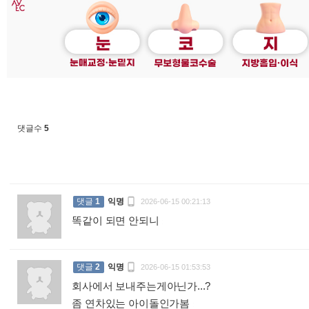
댓글수
5

댓글
1
익명
2026-06-15 00:21:13
똑같이 되면 안되니
:

댓글
2
익명
2026-06-15 01:53:53
회사에서 보내주는게아닌가...?
좀 연차있는 아이돌인가봄
: