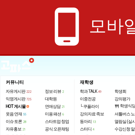
phone_android
모바일
커뮤니티
재학생
자유게시판
정보·리뷰
학과 TALK
학생회
222
2
49
익명게시판
대학원
이중전공
강의평가
725
학생식
HOT 게시물
연애상담
└ 쿠플라이
restaurant
21
웃음·연재
미용·패션
강의자료·족보
셔틀버스 
55
6
이슈·토론
스타트업·창업
동아리
열람실 (실
28
13
자유홍보
공식 오픈채팅
스터디
수강신청 
21
4