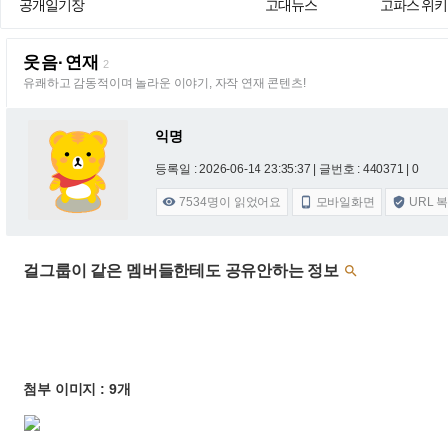
공개일기장
고대뉴스
고파스 위키
웃음·연재
2
유쾌하고 감동적이며 놀라운 이야기, 자작 연재 콘텐츠!
익명
등록일 : 2026-06-14 23:35:37
| 글번호 : 440371 | 0
7534
명이 읽었어요
모바일화면
URL 



걸그룹이 같은 멤버들한테도 공유안하는 정보

첨부 이미지 : 9개