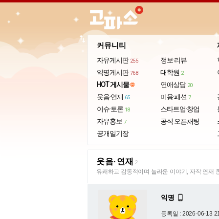
import_export
커뮤니티
자유게시판
정보·리뷰
255
익명게시판
대학원
768
2
HOT 게시물
연애상담
20
웃음·연재
미용·패션
65
7
이슈·토론
스타트업·창업
18
자유홍보
공식 오픈채팅
7
공개일기장
웃음·연재
2
유쾌하고 감동적이며 놀라운 이야기, 자작 연재 
익명

등록일 : 2026-06-13 2