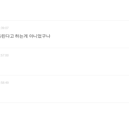
:39:07
홀린다고 하는게 아니었구나
:
:57:00
:58:49