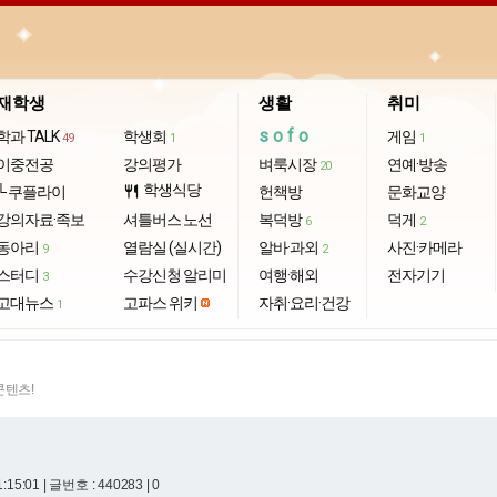
재학생
생활
취미
sofo
학과 TALK
학생회
게임
49
1
1
이중전공
강의평가
벼룩시장
연예·방송
20
학생식당
└ 쿠플라이
restaurant
헌책방
문화교양
강의자료·족보
셔틀버스 노선
복덕방
덕게
6
2
동아리
열람실 (실시간)
알바·과외
사진·카메라
9
2
스터디
수강신청 알리미
여행·해외
전자기기
3
고대뉴스
고파스 위키
자취·요리·건강
1
콘텐츠!
1:15:01
| 글번호 : 440283 | 0