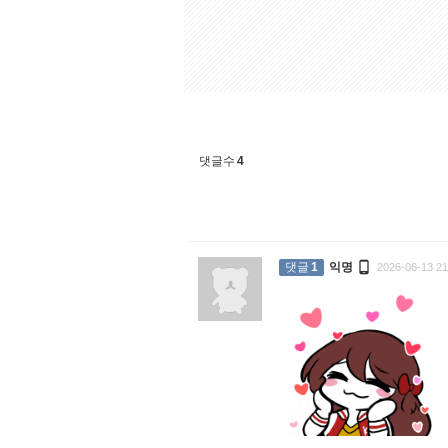
댓글수
4

댓글
1
익명
2026-06-13 21