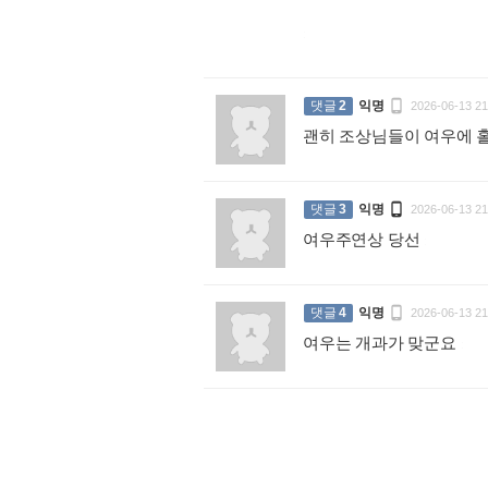
:

댓글
2
익명
2026-06-13 21
괜히 조상님들이 여우에 

댓글
3
익명
2026-06-13 21
여우주연상 당선
:

댓글
4
익명
2026-06-13 21
여우는 개과가 맞군요
: