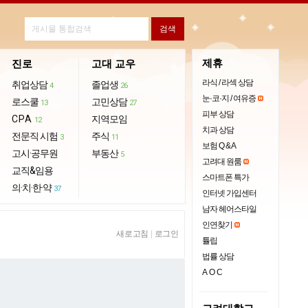
제휴
진로
고대 교우
라식 / 라섹 상담
취업상담
졸업생
4
26
눈·코·지 / 여유증
로스쿨
고민상담
13
27
피부 상담
CPA
지역모임
12
치과 상담
전문직 시험
주식
3
11
보험 Q & A
고시·공무원
부동산
5
고려대 원룸
교직&임용
스마트폰 특가
의·치·한·약
37
인터넷 가입센터
남자 헤어스타일
인연찾기
새로고침
|
로그인
튤립
법률 상담
AOC