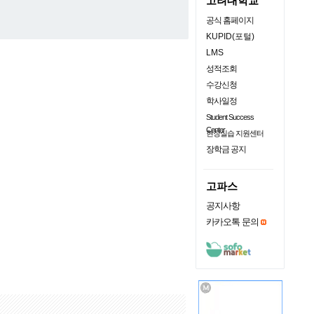
고려대학교
공식 홈페이지
KUPID(포털)
LMS
성적조회
수강신청
학사일정
Student Success
Center
현장실습 지원센터
장학금 공지
고파스
공지사항
카카오톡 문의