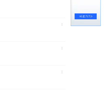


