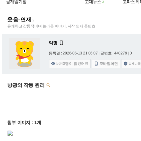
공개일기장
고대뉴스
고파스 위
3
웃음·연재
2
유쾌하고 감동적이며 놀라운 이야기, 자작 연재 콘텐츠!
익명

등록일 : 2026-06-13 21:06:07
| 글번호 : 440279 | 0
5643
명이 읽었어요
모바일화면
URL 



방광의 작동 원리

첨부 이미지 : 1개