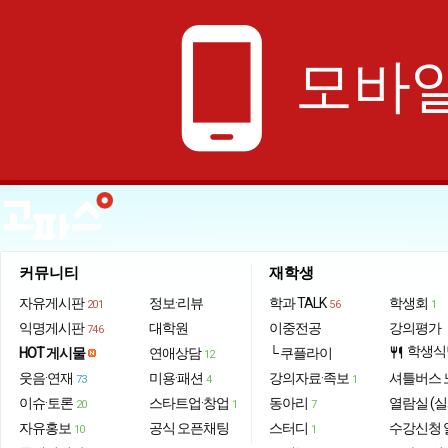
phone_android
모바일
커뮤니티
재학생
자유게시판
정보·리뷰
학과 TALK
학생회
201
56
1
익명게시판
대학원
이중전공
강의평가
746
학생식
HOT 게시물
연애상담
└ 쿠플라이
restaurant
12
웃음·연재
미용·패션
강의자료·족보
셔틀버스 
73
4
1
이슈·토론
스타트업·창업
동아리
열람실 (실
20
1
7
자유홍보
공식 오픈채팅
스터디
수강신청 
10
1