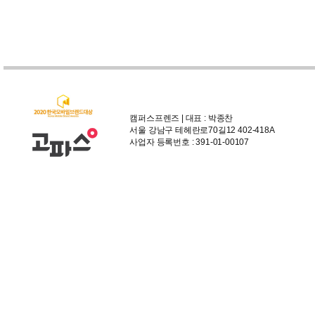
캠퍼스프렌즈 | 대표 : 박종찬
서울 강남구 테헤란로70길12 402-418A
사업자 등록번호 : 391-01-00107