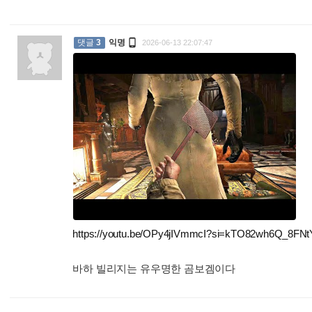

댓글
3
익명
2026-06-13 22:07:47
https://youtu.be/OPy4jIVmmcI?si=kTO82wh6Q_8FN
바하 빌리지는 유우명한 곰보겜이다
: