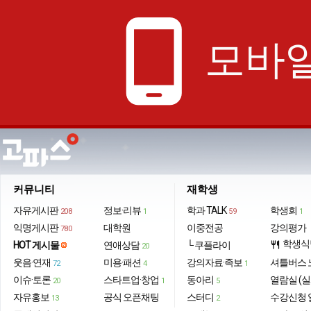
phone_android
모바일
커뮤니티
재학생
자유게시판
정보·리뷰
학과 TALK
학생회
208
1
59
1
익명게시판
대학원
이중전공
강의평가
780
학생식
HOT 게시물
연애상담
└ 쿠플라이
restaurant
20
웃음·연재
미용·패션
강의자료·족보
셔틀버스 
72
4
1
이슈·토론
스타트업·창업
동아리
열람실 (실
20
1
5
자유홍보
공식 오픈채팅
스터디
수강신청 
13
2