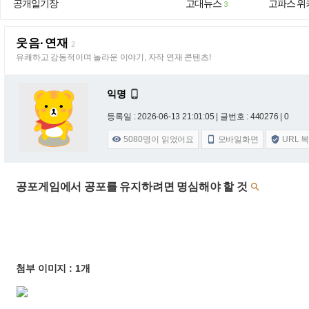
공개일기장
고대뉴스
고파스 위
3
웃음·연재
2
유쾌하고 감동적이며 놀라운 이야기, 자작 연재 콘텐츠!
익명

등록일 : 2026-06-13 21:01:05
| 글번호 : 440276 | 0
5080
명이 읽었어요
모바일화면
URL 



공포게임에서 공포를 유지하려면 명심해야 할 것

첨부 이미지 : 1개