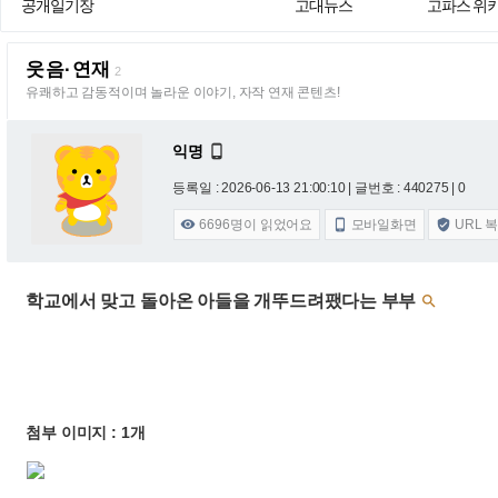
공개일기장
고대뉴스
고파스 위
웃음·연재
2
유쾌하고 감동적이며 놀라운 이야기, 자작 연재 콘텐츠!
익명

등록일 : 2026-06-13 21:00:10
| 글번호 : 440275 | 0
6696
명이 읽었어요
모바일화면
URL 



학교에서 맞고 돌아온 아들을 개뚜드려팼다는 부부

첨부 이미지 : 1개