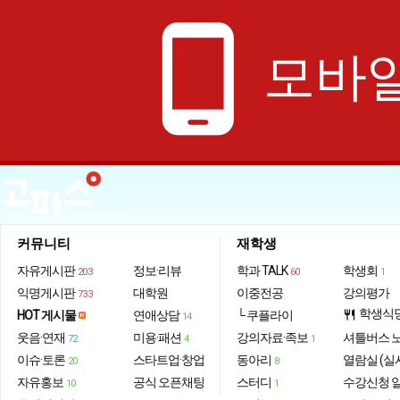
phone_android
모바일
커뮤니티
재학생
자유게시판
정보·리뷰
학과 TALK
학생회
203
60
1
익명게시판
대학원
이중전공
강의평가
733
학생식
HOT 게시물
연애상담
└ 쿠플라이
restaurant
14
웃음·연재
미용·패션
강의자료·족보
셔틀버스 
72
4
1
이슈·토론
스타트업·창업
동아리
열람실 (실
20
8
자유홍보
공식 오픈채팅
스터디
수강신청 
10
1