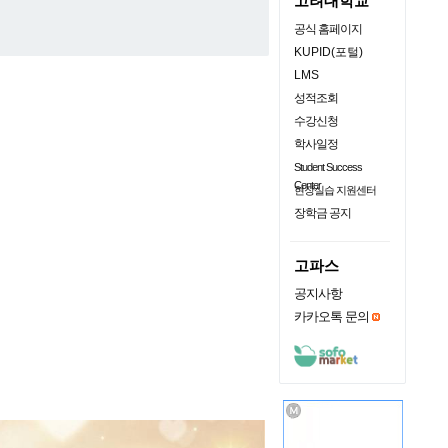
고려대학교
공식 홈페이지
KUPID(포털)
LMS
성적조회
수강신청
학사일정
Student Success
Center
현장실습 지원센터
장학금 공지
고파스
공지사항
카카오톡 문의