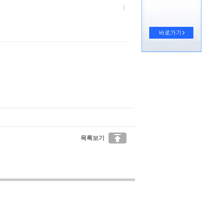


목록보기