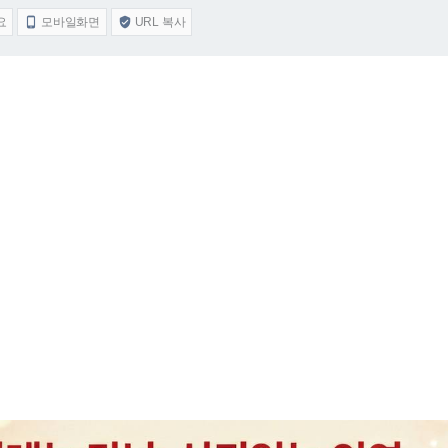
요
모바일화면
URL 복사

