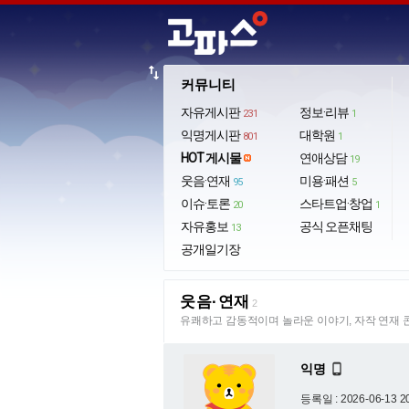
import_export
커뮤니티
자유게시판
정보·리뷰
231
1
익명게시판
대학원
801
1
HOT 게시물
연애상담
19
웃음·연재
미용·패션
95
5
이슈·토론
스타트업·창업
20
1
자유홍보
공식 오픈채팅
13
공개일기장
웃음·연재
2
유쾌하고 감동적이며 놀라운 이야기, 자작 연재 
익명

등록일 : 2026-06-13 2