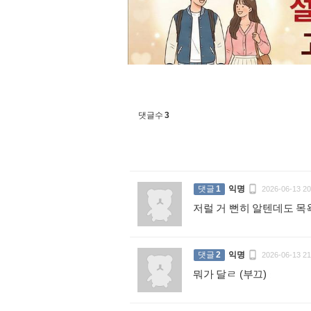
댓글수
3

댓글
1
익명
2026-06-13 20
저럴 거 뻔히 알텐데도 

댓글
2
익명
2026-06-13 21
뭐가 달ㄹ (부끄)
: