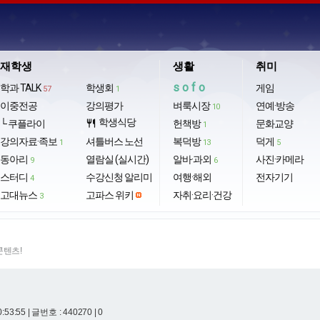
재학생
생활
취미
sofo
학과 TALK
학생회
게임
57
1
이중전공
강의평가
벼룩시장
연예·방송
10
학생식당
└ 쿠플라이
restaurant
헌책방
문화교양
1
강의자료·족보
셔틀버스 노선
복덕방
덕게
1
13
5
동아리
열람실 (실시간)
알바·과외
사진·카메라
9
6
스터디
수강신청 알리미
여행·해외
전자기기
4
고대뉴스
고파스 위키
자취·요리·건강
3
콘텐츠!
0:53:55
| 글번호 : 440270 | 0