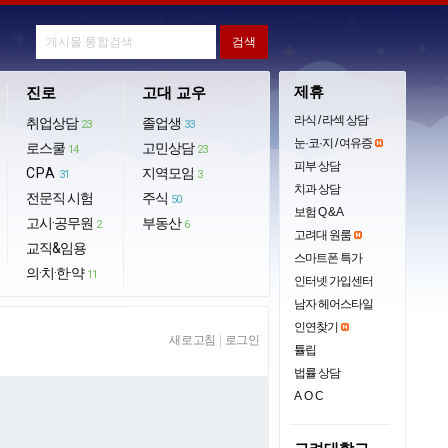
제휴
진로
고대 교우
라식 / 라섹 상담
취업상담
졸업생
23
33
눈·코·지 / 여유증
로스쿨
고민상담
14
23
피부 상담
CPA
지역모임
31
3
치과 상담
전문직 시험
주식
50
보험 Q & A
고시·공무원
부동산
2
6
고려대 원룸
교직&임용
스마트폰 특가
의·치·한·약
11
인터넷 가입센터
남자 헤어스타일
인연찾기
새로고침
|
로그인
튤립
법률 상담
AOC