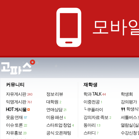
phone_android
모바일
커뮤니티
재학생
자유게시판
정보·리뷰
학과 TALK
학생회
240
44
익명게시판
대학원
이중전공
강의평가
761
2
1
학생식
HOT 게시물
연애상담
└ 쿠플라이
restaurant
21
웃음·연재
미용·패션
강의자료·족보
셔틀버스 
97
6
2
이슈·토론
스타트업·창업
동아리
열람실 (실
22
4
13
자유홍보
공식 오픈채팅
스터디
수강신청 
23
7