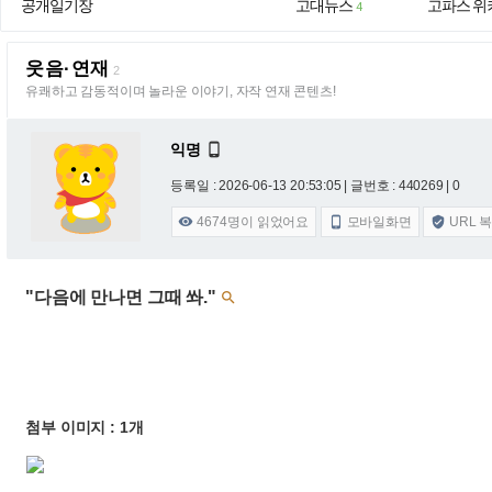
공개일기장
고대뉴스
고파스 위
4
웃음·연재
2
유쾌하고 감동적이며 놀라운 이야기, 자작 연재 콘텐츠!
익명

등록일 : 2026-06-13 20:53:05
| 글번호 : 440269 | 0
4674
명이 읽었어요
모바일화면
URL 



"다음에 만나면 그때 쏴."

첨부 이미지 : 1개