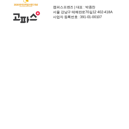
캠퍼스프렌즈 | 대표 : 박종찬
서울 강남구 테헤란로70길12 402-418A
사업자 등록번호 : 391-01-00107