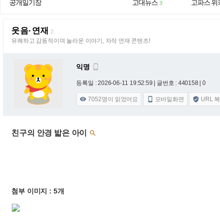
공개일기장
고대뉴스
고파스 위
3
웃음·연재
2
유쾌하고 감동적이며 놀라운 이야기, 자작 연재 콘텐츠!
익명

등록일 : 2026-06-11 19:52:59
| 글번호 : 440158 | 0
7052
명이 읽었어요
모바일화면
URL 



친구의 안경 밟은 아이

첨부 이미지 : 5개