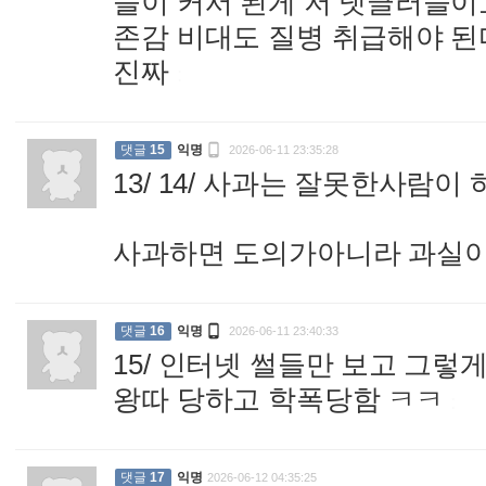
들이 커서 된게 저 댓글러들이
존감 비대도 질병 취급해야 된
진짜
:

댓글
15
익명
2026-06-11 23:35:28
13/ 14/ 사과는 잘못한사람
사과하면 도의가아니라 과실

댓글
16
익명
2026-06-11 23:40:33
15/ 인터넷 썰들만 보고 그렇
왕따 당하고 학폭당함 ㅋㅋ
:
댓글
17
익명
2026-06-12 04:35:25