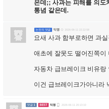
은데;; 사과는 피해를 의
통념 같은데.
익명
논란의 댓글
2026-06-11 22:22:58

요새 사과 함부로하면 과실
애초에 잘못도 떨어진쪽이 더
자동차 급브레이크 비유랑
이건 급브레이크가아니라 

댓글
1
BEST
익명
2026-06-11 20:13:10