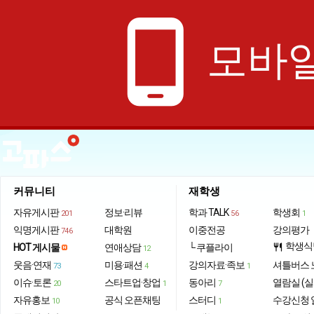
phone_android
모바일
커뮤니티
재학생
자유게시판
정보·리뷰
학과 TALK
학생회
201
56
1
익명게시판
대학원
이중전공
강의평가
746
학생식
HOT 게시물
연애상담
└ 쿠플라이
restaurant
12
웃음·연재
미용·패션
강의자료·족보
셔틀버스 
73
4
1
이슈·토론
스타트업·창업
동아리
열람실 (실
20
1
7
자유홍보
공식 오픈채팅
스터디
수강신청 
10
1