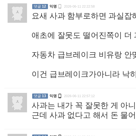

댓글
12
익명
2026-06-11 22:22:58
요새 사과 함부로하면 과실잡혀
애초에 잘못도 떨어진쪽이 더 
자동차 급브레이크 비유랑 안
이건 급브레이크가아니라 낙

댓글
13
익명
2026-06-11 22:57:12
사과는 내가 꼭 잘못한 게 아
근데 사과 없다고 해서 돈 물어