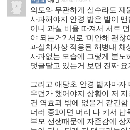

댓글
14
익명
2026-06-11 23:26:14
의도와 무관하게 실수라도 재
사과해야지 안경 밟은 발이 
이니 과실 비율 따져서 서로 
야 되는거? 서로 ‘미안해 괜찮
과실치사상 적용된 해병대 채
사과없는 모습에 그렇게 분노
댓글달고 있는거 보면 진짜 
그리고 애당초 안경 밟자마자 
우던가 했어야지 상황이 저 지
건 역효과 밖에 없을거 같긴함
더러 중1이면 머리 다 커서 
부모 선생때문에 자존감에 상