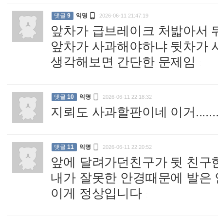

댓글
9
익명
2026-06-11 21:47:19
앞차가 급브레이크 처밟아서 
앞차가 사과해야하냐 뒷차가
생각해보면 간단한 문제임
:

댓글
10
익명
2026-06-11 22:18:32
지뢰도 사과할판이네 이거........

댓글
11
익명
2026-06-11 22:20:52
앞에 달려가던친구가 뒷 친구
내가 잘못한 안경때문에 발은
이게 정상입니다
: