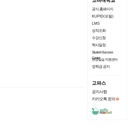
고려대학교
공식 홈페이지
KUPID(포털)
LMS
성적조회
수강신청
학사일정
Student Success
Center
현장실습 지원센터
장학금 공지
고파스
공지사항
카카오톡 문의