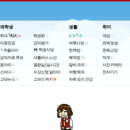
재학생
생활
취미
sofo
학과 TALK
학생회
게임
56
1
1
이중전공
강의평가
벼룩시장
연예·방송
11
학생식당
└ 쿠플라이
restaurant
헌책방
문화교양
1
강의자료·족보
셔틀버스 노선
복덕방
덕게
12
5
동아리
열람실 (실시간)
알바·과외
사진·카메라
9
7
스터디
수강신청 알리미
여행·해외
전자기기
4
고대뉴스
고파스 위키
자취·요리·건강
3