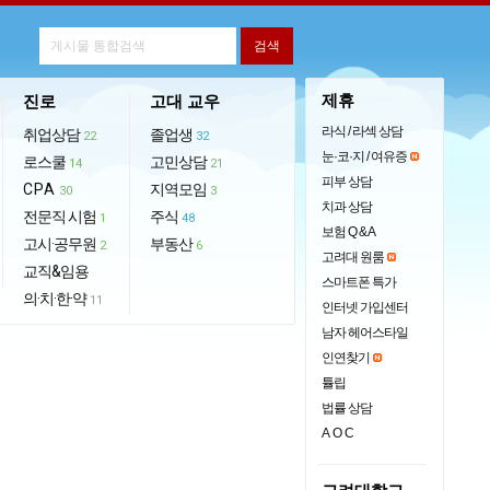
제휴
진로
고대 교우
라식 / 라섹 상담
취업상담
졸업생
22
32
눈·코·지 / 여유증
로스쿨
고민상담
14
21
피부 상담
CPA
지역모임
30
3
치과 상담
전문직 시험
주식
1
48
보험 Q & A
고시·공무원
부동산
2
6
고려대 원룸
교직&임용
스마트폰 특가
의·치·한·약
11
인터넷 가입센터
남자 헤어스타일
인연찾기
튤립
법률 상담
AOC