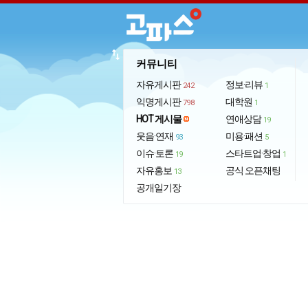
import_export
커뮤니티
자유게시판
정보·리뷰
242
1
익명게시판
대학원
798
1
HOT 게시물
연애상담
19
웃음·연재
미용·패션
93
5
이슈·토론
스타트업·창업
19
1
자유홍보
공식 오픈채팅
13
공개일기장