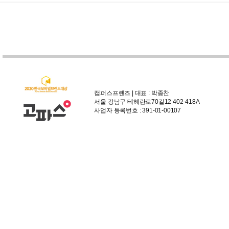
캠퍼스프렌즈 | 대표 : 박종찬
서울 강남구 테헤란로70길12 402-418A
사업자 등록번호 : 391-01-00107