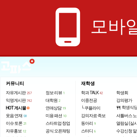
phone_android
모바일
커뮤니티
재학생
자유게시판
정보·리뷰
학과 TALK
학생회
257
1
42
익명게시판
대학원
이중전공
강의평가
742
2
학생식
HOT 게시물
연애상담
└ 쿠플라이
restaurant
19
웃음·연재
미용·패션
강의자료·족보
셔틀버스 
58
10
이슈·토론
스타트업·창업
동아리
열람실 (실
21
9
자유홍보
공식 오픈채팅
스터디
수강신청 
12
6