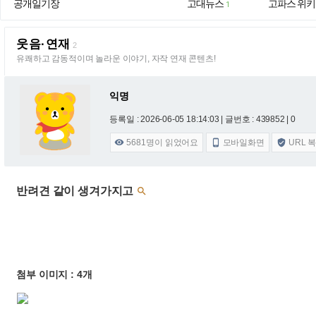
공개일기장
고대뉴스
고파스 위키
1
웃음·연재
2
유쾌하고 감동적이며 놀라운 이야기, 자작 연재 콘텐츠!
익명
등록일 : 2026-06-05 18:14:03
| 글번호 : 439852 | 0
5681
명이 읽었어요
모바일화면
URL 



반려견 같이 생겨가지고

첨부 이미지 : 4개