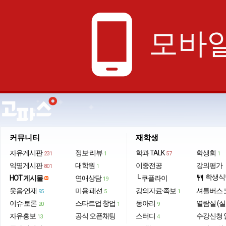
phone_android
모바일
커뮤니티
재학생
자유게시판
정보·리뷰
학과 TALK
학생회
231
1
57
1
익명게시판
대학원
이중전공
강의평가
801
1
학생식
HOT 게시물
연애상담
└ 쿠플라이
restaurant
19
웃음·연재
미용·패션
강의자료·족보
셔틀버스 
95
5
1
이슈·토론
스타트업·창업
동아리
열람실 (실
20
1
9
자유홍보
공식 오픈채팅
스터디
수강신청 
13
4