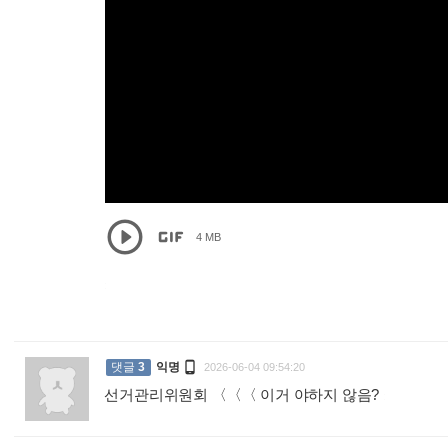


4 MB
:

댓글
3
익명
2026-06-04 09:54:20
선거관리위원회 〈〈〈 이거 야하지 않음?
: