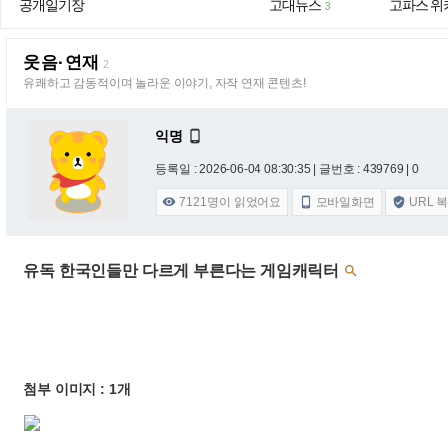
공개일기장
고대뉴스
고파스 위
3
웃음·연재
2
유쾌하고 감동적이며 놀라운 이야기, 자작 연재 콘텐츠!
익명

등록일 : 2026-06-04 08:30:35
| 글번호 : 439769 | 0
7121
명이 읽었어요
모바일화면
URL 



유독 한국인들만 다르게 부른다는 게임캐릭터

첨부 이미지 : 1개