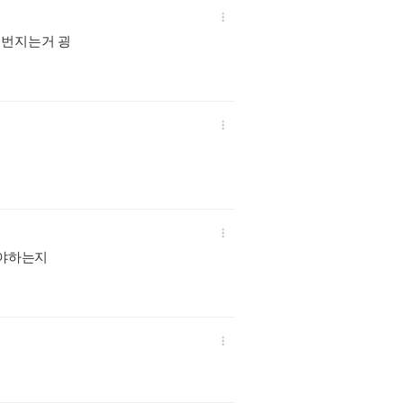

 번지는거 굉


줘야하는지
