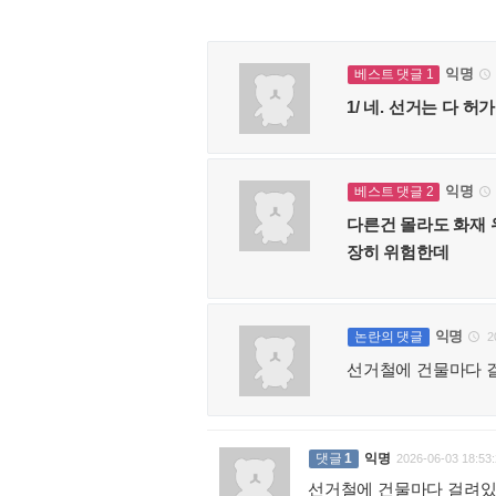
익명
베스트 댓글 1

1/ 네. 선거는 다
익명
베스트 댓글 2

다른건 몰라도 화재 
장히 위험한데
익명
논란의 댓글
2

선거철에 건물마다 
댓글
1
익명
2026-06-03 18:53:
선거철에 건물마다 걸려있