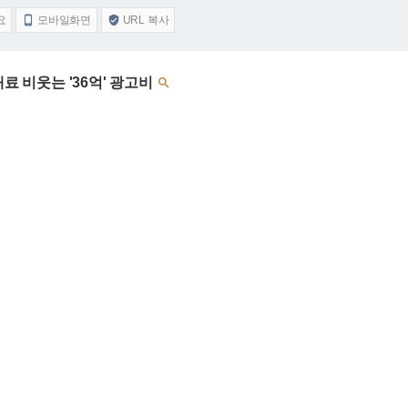
요
모바일화면
URL 복사


료 비웃는 '36억' 광고비
