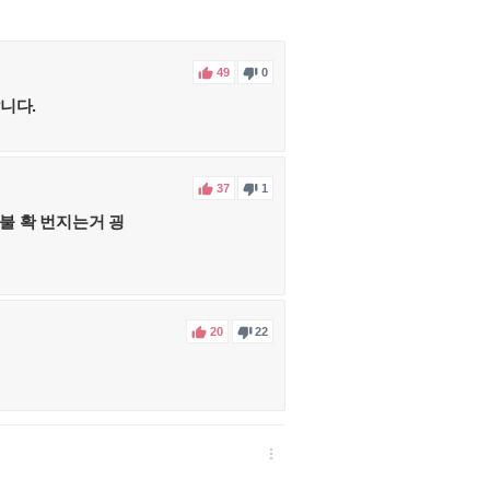


49
0
니다.


37
1
불 확 번지는거 굉


20
22
