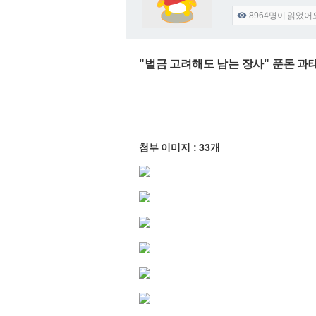
8964
명이 읽었어

"벌금 고려해도 남는 장사" 푼돈 과태
첨부 이미지 : 33개