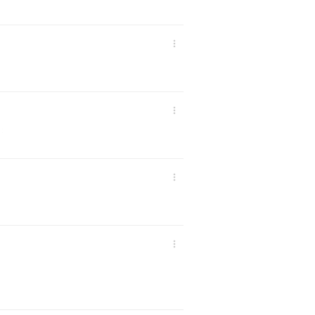


.
:

