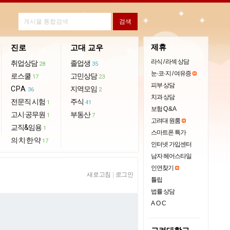
제휴
진로
고대 교우
라식 / 라섹 상담
취업상담
졸업생
28
35
눈·코·지 / 여유증
로스쿨
고민상담
17
23
피부 상담
CPA
지역모임
36
2
치과 상담
전문직 시험
주식
1
41
보험 Q & A
고시·공무원
부동산
1
7
고려대 원룸
교직&임용
1
스마트폰 특가
의·치·한·약
17
인터넷 가입센터
남자 헤어스타일
인연찾기
새로고침
|
로그인
튤립
법률 상담
AOC