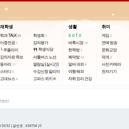
재학생
생활
취미
sofo
학과 TALK
학생회
게임
39
1
2
이중전공
강의평가
벼룩시장
연예·방송
1
14
학생식당
└ 쿠플라이
restaurant
헌책방
문화교양
1
강의자료·족보
셔틀버스 노선
복덕방
덕게
14
2
동아리
열람실 (실시간)
알바·과외
사진·카메라
11
8
스터디
수강신청 알리미
여행·해외
전자기기
5
고대뉴스
고파스 위키
자취·요리·건강
4
콘텐츠!
8:50:52
| 글번호 : 439758 | 0