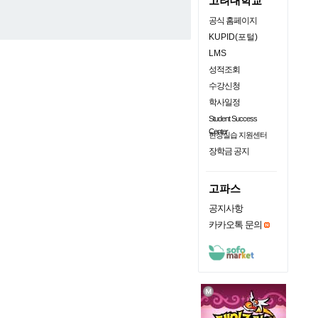
고려대학교
공식 홈페이지
KUPID(포털)
LMS
성적조회
수강신청
학사일정
Student Success
Center
현장실습 지원센터
장학금 공지
고파스
공지사항
카카오톡 문의