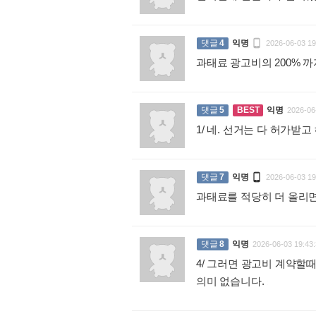

댓글
4
익명
2026-06-03 19
과태료 광고비의 200% 
댓글
5
BEST
익명
2026-06
1/ 네. 선거는 다 허가

댓글
7
익명
2026-06-03 19
과태료를 적당히 더 올리
댓글
8
익명
2026-06-03 19:43:
4/ 그러면 광고비 계약할
의미 없습니다.
: