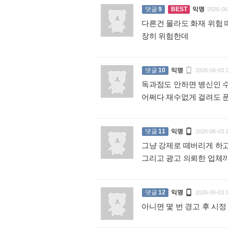
댓글
9
BEST
익명
2026-06
다른건 몰라도 화재 위험 
장히 위험한데
:

댓글
10
익명
2026-06-03 
독과점도 안하면 병신인 
어쩌다 재수없게 걸려도 

댓글
11
익명
2026-06-03 
그냥 강제로 떼버리게 하
그리고 광고 의뢰한 업체

댓글
12
익명
2026-06-03 
아니면 몇 번 경고 후 시