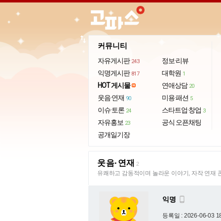
import_export
커뮤니티
자유게시판
정보·리뷰
243
익명게시판
대학원
817
1
HOT 게시물
연애상담
20
웃음·연재
미용·패션
90
5
이슈·토론
스타트업·창업
24
3
자유홍보
공식 오픈채팅
23
공개일기장
웃음·연재
2
유쾌하고 감동적이며 놀라운 이야기, 자작 연재 
익명

등록일 : 2026-06-03 1