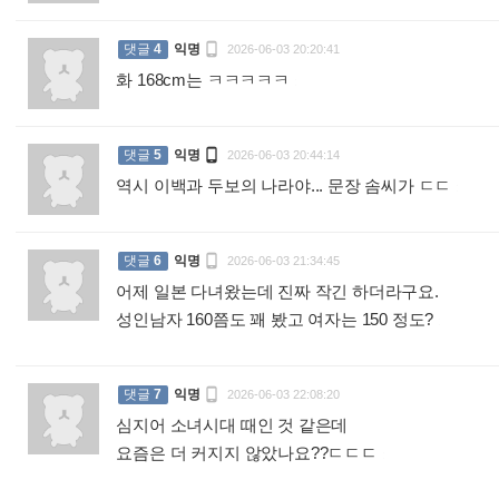

댓글
4
익명
2026-06-03 20:20:41
화 168cm는 ㅋㅋㅋㅋㅋ
:

댓글
5
익명
2026-06-03 20:44:14
역시 이백과 두보의 나라야... 문장 솜씨가 ㄷㄷ
:

댓글
6
익명
2026-06-03 21:34:45
어제 일본 다녀왔는데 진짜 작긴 하더라구요.
성인남자 160쯤도 꽤 봤고 여자는 150 정도?
:

댓글
7
익명
2026-06-03 22:08:20
심지어 소녀시대 때인 것 같은데
요즘은 더 커지지 않았나요??ㄷㄷㄷ
: