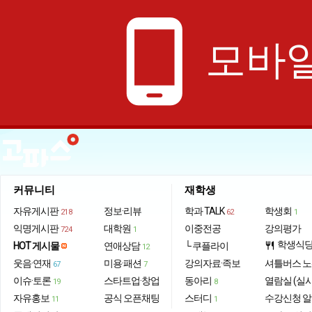
phone_android
모바일
커뮤니티
재학생
자유게시판
정보·리뷰
학과 TALK
학생회
218
62
1
익명게시판
대학원
이중전공
강의평가
724
1
학생식
HOT 게시물
연애상담
└ 쿠플라이
restaurant
12
웃음·연재
미용·패션
강의자료·족보
셔틀버스 
67
7
이슈·토론
스타트업·창업
동아리
열람실 (실
19
8
자유홍보
공식 오픈채팅
스터디
수강신청 
11
1