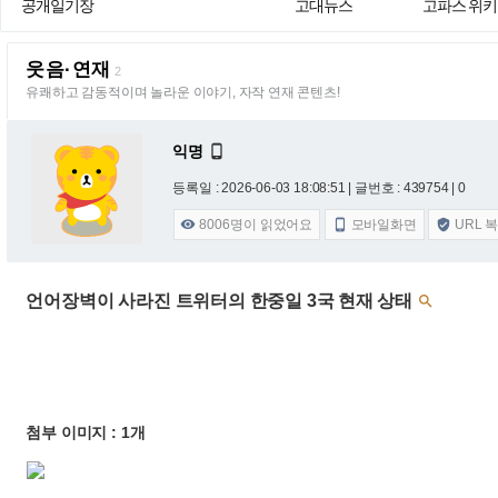
공개일기장
고대뉴스
고파스 위키
웃음·연재
2
유쾌하고 감동적이며 놀라운 이야기, 자작 연재 콘텐츠!
익명

등록일 : 2026-06-03 18:08:51
| 글번호 : 439754 | 0
8006
명이 읽었어요
모바일화면
URL 



언어장벽이 사라진 트위터의 한중일 3국 현재 상태

첨부 이미지 : 1개