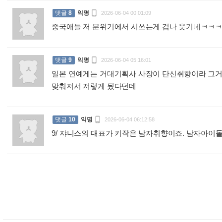

댓글
8
익명
2026-06-04 00:01:09
중국애들 저 분위기에서 시쓰는게 겁나 웃기네ㅋㅋ

댓글
9
익명
2026-06-04 05:16:01
일본 연예게는 거대기획사 사장이 단신취향이라 그
맞춰져서 저렇게 됬다던데
:

댓글
10
익명
2026-06-04 06:12:58
9/ 쟈니스의 대표가 키작은 남자취향이죠. 남자아이돌들