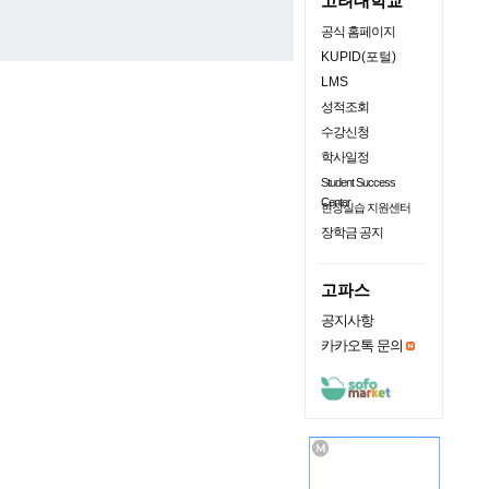
고려대학교
공식 홈페이지
KUPID(포털)
LMS
성적조회
수강신청
학사일정
Student Success
Center
현장실습 지원센터
장학금 공지
고파스
공지사항
카카오톡 문의