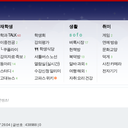
재학생
생활
취미
sofo
학과 TALK
학생회
게임
60
2
이중전공
강의평가
벼룩시장
연예·방송
2
17
학생식당
└ 쿠플라이
restaurant
헌책방
문화교양
강의자료·족보
셔틀버스 노선
복덕방
덕게
2
13
3
동아리
열람실 (실시간)
알바·과외
사진·카메라
14
8
스터디
수강신청 알리미
여행·해외
전자기기
4
1
고대뉴스
고파스 위키
자취·요리·건강
4
콘텐츠!
7:26:04
| 글번호 : 438988 | 0