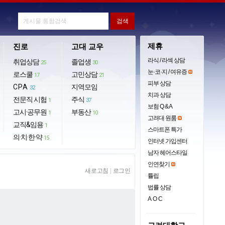
제휴
진로
고대 교우
라식 / 라섹 상담
취업상담
졸업생
25
30
눈·코·지 / 여유증
로스쿨
고민상담
17
21
피부 상담
CPA
지역모임
32
치과 상담
전문직 시험
주식
1
37
보험 Q & A
고시·공무원
부동산
1
10
고려대 원룸
교직&임용
1
스마트폰 특가
의·치·한·약
15
인터넷 가입센터
남자 헤어스타일
인연찾기
새로고침
|
로그인
튤립
법률 상담
AOC