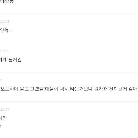
줘야할듯
:
:18:03
경 안씀ㅋ
:
:18:59
승하게 될거임
:
19
면 오토바이 몰고 그랬을 애들이 픽시 타는거보니 뭔가 에겐화된거 같
:21:47
니라
다
: