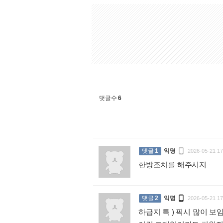
댓글수
6

댓글
1
익명
2026-05-21 17
한방조치를 해주시지
:

댓글
2
익명
2026-05-21 17
하급지 특 ) 픽시 많이 보