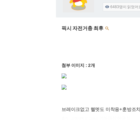
6483
명이 읽었어

픽시 자전거충 최후

첨부 이미지 : 2개
브레이크없고 헬멧도 미착용+훈방조
출처 : 고려대학교 고파스 2026-08-07 08:38:12: