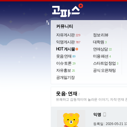
import_export
커뮤니티
자유게시판
정보·리뷰
229
익명게시판
대학원
787
3
HOT 게시물
연애상담
22
웃음·연재
미용·패션
89
4
이슈·토론
스타트업·창업
29
3
자유홍보
공식 오픈채팅
25
공개일기장
웃음·연재
2
유쾌하고 감동적이며 놀라운 이야기, 자작 연재 
익명

등록일 : 2026-05-21 1