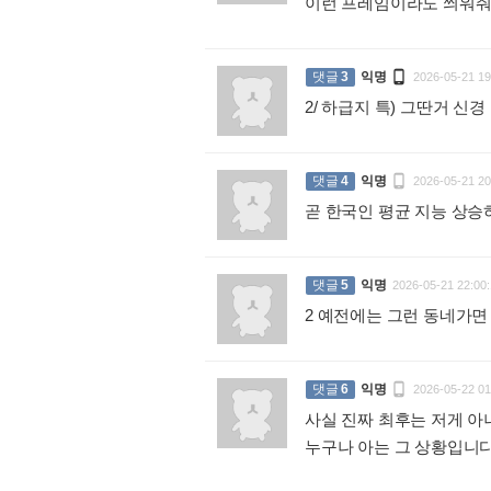
이런 프레임이라도 씌워

댓글
3
익명
2026-05-21 19
2/ 하급지 특) 그딴거 신

댓글
4
익명
2026-05-21 20
곧 한국인 평균 지능 상
댓글
5
익명
2026-05-21 22:00:
2 예전에는 그런 동네가

댓글
6
익명
2026-05-22 01
사실 진짜 최후는 저게 아
누구나 아는 그 상황입니