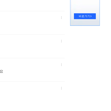



아요
:
