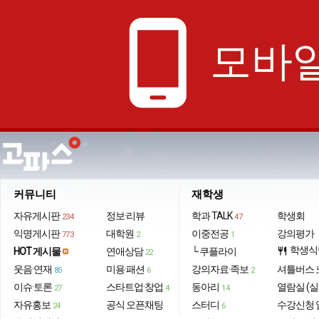
phone_android
모바일
커뮤니티
재학생
자유게시판
정보·리뷰
학과 TALK
학생회
234
47
익명게시판
대학원
이중전공
강의평가
773
2
1
학생식
HOT 게시물
연애상담
└ 쿠플라이
restaurant
22
웃음·연재
미용·패션
강의자료·족보
셔틀버스 
85
6
2
이슈·토론
스타트업·창업
동아리
열람실 (실
27
4
14
자유홍보
공식 오픈채팅
스터디
수강신청 
24
6