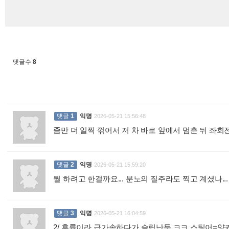
댓글수
8
댓글
1
익명
2026-05-21 15:56:48
좀만 더 일찍 꺾어서 저 차 바로 앞에서 멈춘 뒤 좌회전
댓글
2
익명
2026-05-21 15:59:20
뭘 하려고 한걸까요... 분노의 질주라도 찍고 계셨나..
댓글
3
익명
2026-05-21 16:04:59
2/ 후륜이라 급가속하다가 슬립난듯 ㅋㅋ 스팅어=양