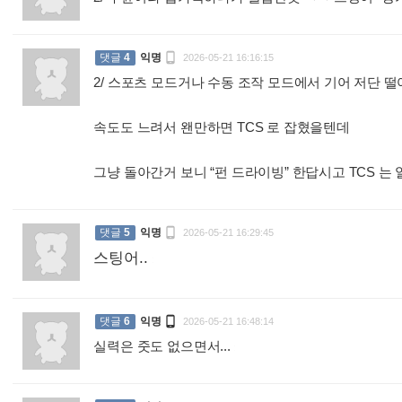

댓글
4
익명
2026-05-21 16:16:15
2/ 스포츠 모드거나 수동 조작 모드에서 기어 저단
속도도 느려서 왠만하면 TCS 로 잡혔을텐데
그냥 돌아간거 보니 “펀 드라이빙” 한답시고 TCS 

댓글
5
익명
2026-05-21 16:29:45
스팅어..
:

댓글
6
익명
2026-05-21 16:48:14
실력은 줏도 없으면서...
: