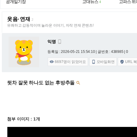
공개일기장
고대뉴스
고파스 위
4
웃음·연재
2
유쾌하고 감동적이며 놀라운 이야기, 자작 연재 콘텐츠!
익명

등록일 : 2026-05-21 15:54:10
| 글번호 : 438985 | 0
6697
명이 읽었어요
모바일화면
URL 



뒷차 잘못 하나도 없는 후방추돌

첨부 이미지 : 1개