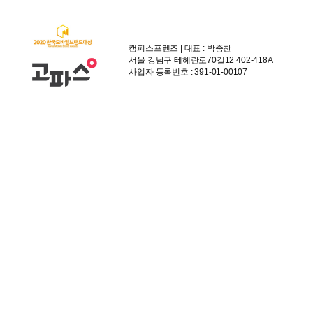
캠퍼스프렌즈 | 대표 : 박종찬
서울 강남구 테헤란로70길12 402-418A
사업자 등록번호 : 391-01-00107