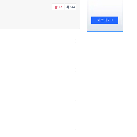


18
83



