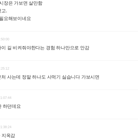
 시장은 가보면 살만함
고.
좀 필요해보이네요
:
:50:00
바이 길 비켜줘야한다는 경험 하나만으로 안감
:
:25:12
근처 사는데 정말 하나도 사먹기 싫습니다 가보시면
:
21:07:44
을만 하던데요
:
21:38:24
가 지옥감
: