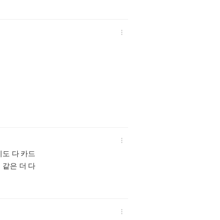


데도 다 카드
 같은 더 다
