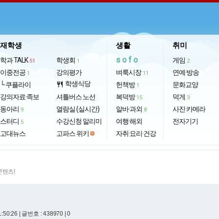
재학생
생활
취미
sofo
학과 TALK
학생회
게임
51
1
2
이중전공
강의평가
벼룩시장
연예·방송
1
11
학생식당
└ 쿠플라이
restaurant
헌책방
문화교양
1
강의자료·족보
셔틀버스 노선
복덕방
덕게
15
3
동아리
열람실 (실시간)
알바·과외
사진·카메라
9
8
스터디
수강신청 알리미
여행·해외
전자기기
5
고대뉴스
고파스 위키
자취·요리·건강
콘텐츠!
1:50:26
| 글번호 : 438970 | 0