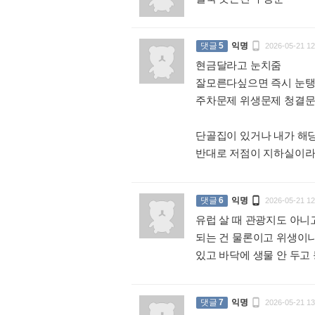

댓글
5
익명
2026-05-21 12
현금달라고 눈치줌
잘모른다싶으면 즉시 눈탱
주차문제 위생문제 청결문
단골집이 있거나 내가 해
반대로 저점이 지하실이라

댓글
6
익명
2026-05-21 12
유럽 살 때 관광지도 아니
되는 건 물론이고 위생이나
있고 바닥에 생물 안 두고 

댓글
7
익명
2026-05-21 13