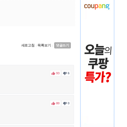
새로고침
목록보기
댓글쓰기
|
|


93
6


80
0