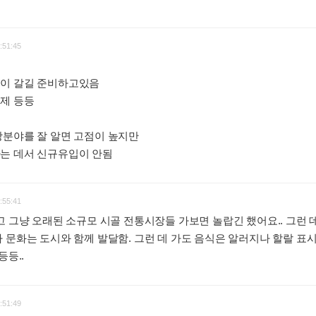
:51:45
이 갈길 준비하고있음
제 등등
당분야를 잘 알면 고점이 높지만
는 데서 신규유입이 안됨
:
:55:41
고 그냥 오래된 소규모 시골 전통시장들 가보면 놀랍긴 했어요.. 그런 
 문화는 도시와 함께 발달함. 그런 데 가도 음식은 알러지나 할랄 표시
등등..
:
:51:49