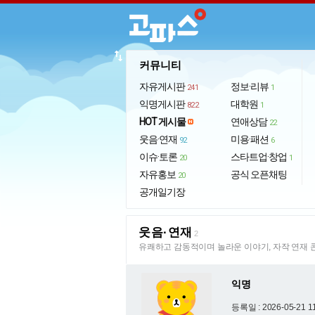
import_export
커뮤니티
자유게시판
정보·리뷰
241
1
익명게시판
대학원
822
1
HOT 게시물
연애상담
22
웃음·연재
미용·패션
92
6
이슈·토론
스타트업·창업
20
1
자유홍보
공식 오픈채팅
20
공개일기장
웃음·연재
2
유쾌하고 감동적이며 놀라운 이야기, 자작 연재 
익명
등록일 : 2026-05-21 1