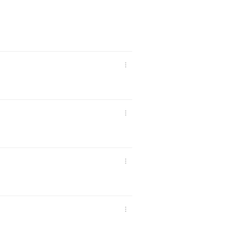



