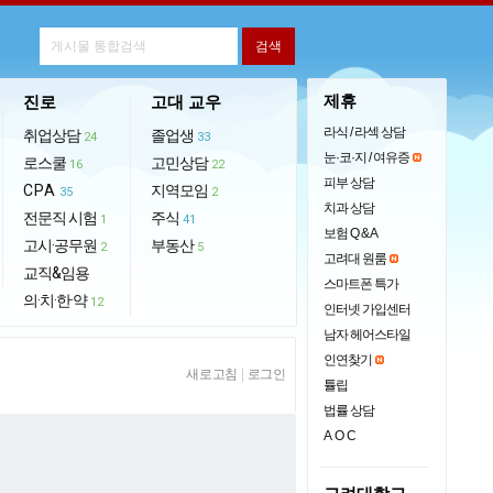
제휴
진로
고대 교우
라식 / 라섹 상담
취업상담
졸업생
24
33
눈·코·지 / 여유증
로스쿨
고민상담
16
22
피부 상담
CPA
지역모임
35
2
치과 상담
전문직 시험
주식
1
41
보험 Q & A
고시·공무원
부동산
2
5
고려대 원룸
교직&임용
스마트폰 특가
의·치·한·약
12
인터넷 가입센터
남자 헤어스타일
인연찾기
새로고침
|
로그인
튤립
법률 상담
AOC