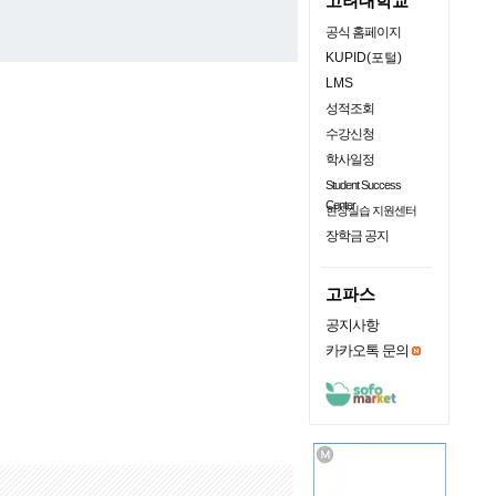
고려대학교
공식 홈페이지
KUPID(포털)
LMS
성적조회
수강신청
학사일정
Student Success
Center
현장실습 지원센터
장학금 공지
고파스
공지사항
카카오톡 문의