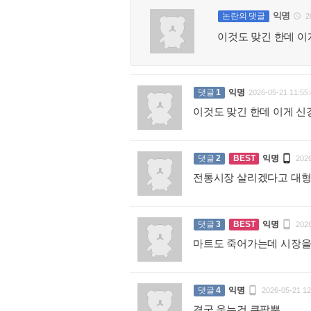
익명
논란의 댓글
2

이것도 맞긴 한데 이
댓글
1
익명
2026-05-21 11:55:
이것도 맞긴 한데 이게 신

댓글
2
BEST
익명
2026
전통시장 살리겠다고 대형

댓글
3
BEST
익명
2026
마트도 죽어가는데 시장

댓글
4
익명
2026-05-21 12
결국 웃는건 쿠팡뿐
: