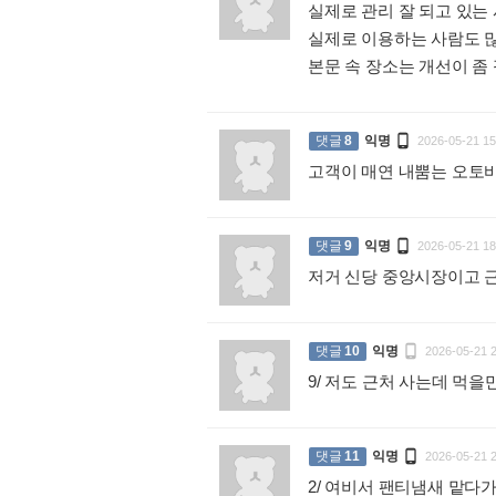
실제로 관리 잘 되고 있는
실제로 이용하는 사람도 많
본문 속 장소는 개선이 

댓글
8
익명
2026-05-21 15
고객이 매연 내뿜는 오토

댓글
9
익명
2026-05-21 18
저거 신당 중앙시장이고 

댓글
10
익명
2026-05-21 
9/ 저도 근처 사는데 먹

댓글
11
익명
2026-05-21 
2/ 여비서 팬티냄새 맡다