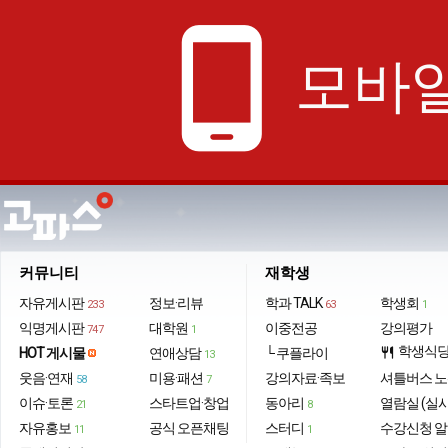
phone_android
모바일
커뮤니티
재학생
자유게시판
정보·리뷰
학과 TALK
학생회
233
63
1
익명게시판
대학원
이중전공
강의평가
747
1
학생식
HOT 게시물
연애상담
└ 쿠플라이
restaurant
13
웃음·연재
미용·패션
강의자료·족보
셔틀버스 
58
7
이슈·토론
스타트업·창업
동아리
열람실 (실
21
8
자유홍보
공식 오픈채팅
스터디
수강신청 
11
1