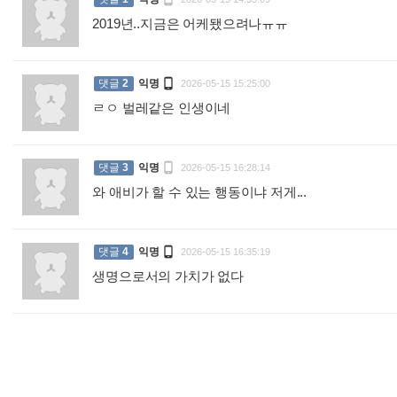
2019년..지금은 어케됐으려나ㅠㅠ
:

댓글
2
익명
2026-05-15 15:25:00
ㄹㅇ 벌레같은 인생이네
:

댓글
3
익명
2026-05-15 16:28:14
와 애비가 할 수 있는 행동이냐 저게...
:

댓글
4
익명
2026-05-15 16:35:19
생명으로서의 가치가 없다
: