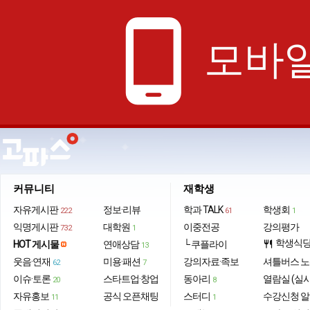
phone_android
모바일
커뮤니티
재학생
자유게시판
정보·리뷰
학과 TALK
학생회
222
61
1
익명게시판
대학원
이중전공
강의평가
732
1
학생식
HOT 게시물
연애상담
└ 쿠플라이
restaurant
13
웃음·연재
미용·패션
강의자료·족보
셔틀버스 
62
7
이슈·토론
스타트업·창업
동아리
열람실 (실
20
8
자유홍보
공식 오픈채팅
스터디
수강신청 
11
1