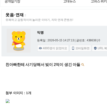
공개일기장
고대뉴스
고파스 위키
웃음·연재
2
유쾌하고 감동적이며 놀라운 이야기, 자작 연재 콘텐츠!
익명
등록일 : 2026-05-15 14:27:13
| 글번호 : 438638 | 0
4895
명이 읽었어요
모바일화면
URL 



친아빠한테 사기당해서 빚이 2억이 생긴 아들

첨부 이미지 : 1개