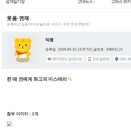
공개일기장
고대뉴스
고파스 위키
1
웃음·연재
2
유쾌하고 감동적이며 놀라운 이야기, 자작 연재 콘텐츠!
익명
등록일 : 2026-05-15 13:37:53
| 글번호 : 438631 | 0
5870
명이 읽었어요
모바일화면
URL 



한 때 연예계 최고의 미스테리

첨부 이미지 : 1개