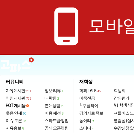
phone_android
모바일
커뮤니티
재학생
자유게시판
정보·리뷰
학과 TALK
학생회
261
1
45
익명게시판
대학원
이중전공
강의평가
733
2
학생식
HOT 게시물
연애상담
└ 쿠플라이
restaurant
20
웃음·연재
미용·패션
강의자료·족보
셔틀버스 
60
8
이슈·토론
스타트업·창업
동아리
열람실 (실
18
9
자유홍보
공식 오픈채팅
스터디
수강신청 
8
4