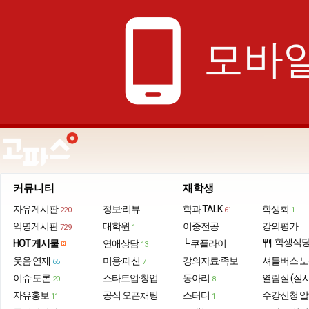
phone_android
모바일
커뮤니티
재학생
자유게시판
정보·리뷰
학과 TALK
학생회
220
61
1
익명게시판
대학원
이중전공
강의평가
729
1
학생식
HOT 게시물
연애상담
└ 쿠플라이
restaurant
13
웃음·연재
미용·패션
강의자료·족보
셔틀버스 
65
7
이슈·토론
스타트업·창업
동아리
열람실 (실
20
8
자유홍보
공식 오픈채팅
스터디
수강신청 
11
1