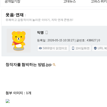
공개일기장
고대뉴스
고파스 위키
웃음·연재
2
유쾌하고 감동적이며 놀라운 이야기, 자작 연재 콘텐츠!
익명

등록일 : 2026-05-15 10:33:27
| 글번호 : 438627 | 0
5869
명이 읽었어요
모바일화면
URL 



창작자를 협박하는 방법.jyp

첨부 이미지 : 1개