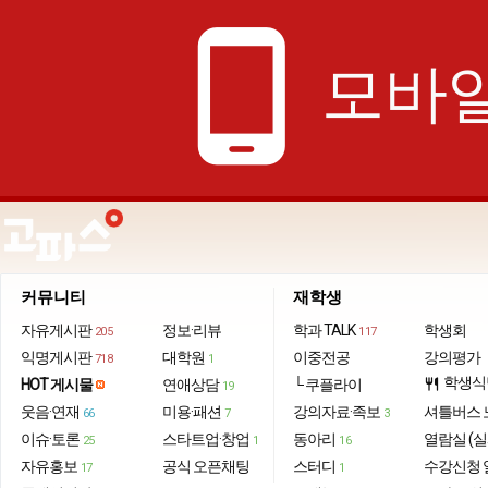
phone_android
모바일
커뮤니티
재학생
자유게시판
정보·리뷰
학과 TALK
학생회
205
117
익명게시판
대학원
이중전공
강의평가
718
1
학생식
HOT 게시물
연애상담
└ 쿠플라이
restaurant
19
웃음·연재
미용·패션
강의자료·족보
셔틀버스 
66
7
3
이슈·토론
스타트업·창업
동아리
열람실 (실
25
1
16
자유홍보
공식 오픈채팅
스터디
수강신청 
17
1