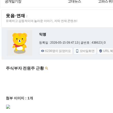
공개일기장
고대뉴스
고파스 위
웃음·연재
2
유쾌하고 감동적이며 놀라운 이야기, 자작 연재 콘텐츠!
익명
등록일 : 2026-05-15 09:47:13
| 글번호 : 438623 | 0
6236
명이 읽었어요
모바일화면
URL 



주식부자 전원주 근황

첨부 이미지 : 1개