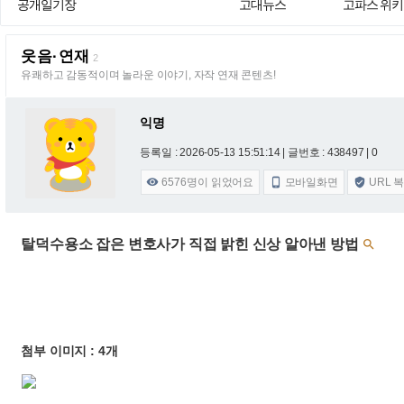
공개일기장
고대뉴스
고파스 위키
웃음·연재
2
유쾌하고 감동적이며 놀라운 이야기, 자작 연재 콘텐츠!
익명
등록일 : 2026-05-13 15:51:14
| 글번호 : 438497 | 0
6576
명이 읽었어요
모바일화면
URL 



탈덕수용소 잡은 변호사가 직접 밝힌 신상 알아낸 방법

첨부 이미지 : 4개