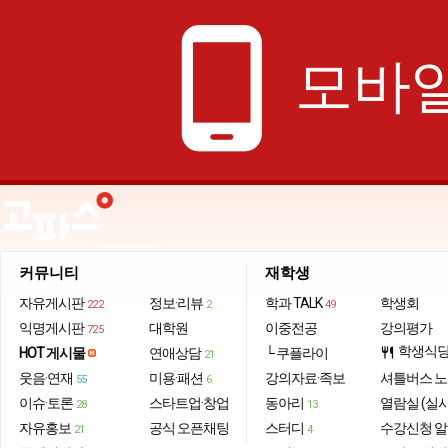
phone_android
모바일
커뮤니티
재학생
자유게시판
정보·리뷰
학과 TALK
학생회
222
2
49
익명게시판
대학원
이중전공
강의평가
725
학생식
HOT 게시물
연애상담
└ 쿠플라이
restaurant
21
웃음·연재
미용·패션
강의자료·족보
셔틀버스 
55
6
이슈·토론
스타트업·창업
동아리
열람실 (실
28
13
자유홍보
공식 오픈채팅
스터디
수강신청 
21
4