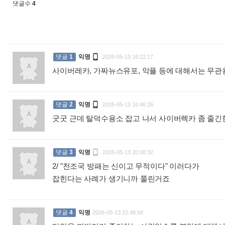
댓글수
4

댓글
1
익명
2026-05-13 16:22:17
사이버레카, 가짜뉴스유포, 악플 등에 대해서는 무관

댓글
2
익명
2026-05-13 16:46:26
굿굿 근데 탈덕수용소 잡고 나서 사이버렉카 좀 줄

댓글
3
익명
2026-05-13 20:00:32
2/ "천조국 방패는 신이고 무적이다" 이러다가
잡힌다는 사례가 생기니까 쫄린거죠
:
댓글
4
익명
2026-05-13 22:48:58