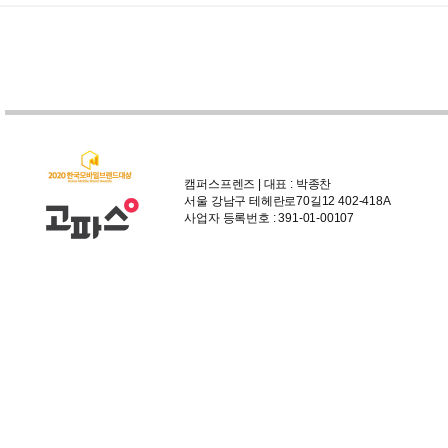
캠퍼스프렌즈 | 대표 : 박종찬
서울 강남구 테헤란로70길12 402-418A
사업자 등록번호 : 391-01-00107