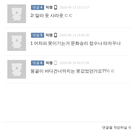

댓글
4
익명
2026-05-13 13:11:17
2/ 알라 웃 샤라웃 ㄷㄷ
:

댓글
5
익명
2026-05-13 15:02:30
1 어차피 못이기는거 문화승리 점수나 따자꾸나
:

댓글
6
익명
2026-05-14 00:27:09
몽골이 바다건너까지는 못갔었던가요??ㄷㄷ
:
댓글을 작성하실 수