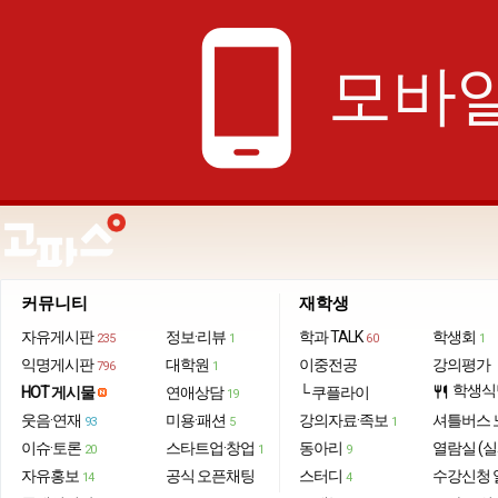
phone_android
모바일
커뮤니티
재학생
자유게시판
정보·리뷰
학과 TALK
학생회
235
1
60
1
익명게시판
대학원
이중전공
강의평가
796
1
학생식
HOT 게시물
연애상담
└ 쿠플라이
restaurant
19
웃음·연재
미용·패션
강의자료·족보
셔틀버스 
93
5
1
이슈·토론
스타트업·창업
동아리
열람실 (실
20
1
9
자유홍보
공식 오픈채팅
스터디
수강신청 
14
4