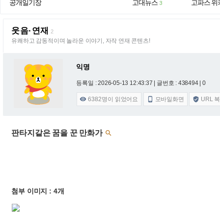
공개일기장
고대뉴스
고파스 위
3
웃음·연재
2
유쾌하고 감동적이며 놀라운 이야기, 자작 연재 콘텐츠!
익명
등록일 : 2026-05-13 12:43:37
| 글번호 : 438494 | 0
6382
명이 읽었어요
모바일화면
URL 



판타지같은 꿈을 꾼 만화가

첨부 이미지 : 4개