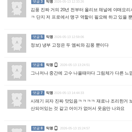
댓글
3
익명
2026-05-13 12:33:26
김풍 진짜 거의 20년 전부터 올리브 채널에 야매요리사로
ㅋ 단지 저 프로에서 맹구 역할이 필요해 하고 있을 뿐.
댓글
5
익명
2026-05-13 12:59:06
정보) 냉부 고정은 두 엠씨와 김풍 뿐이다
:

댓글
6
익명
2026-05-13 13:24:51
그나저나 중간에 고수 나올때마다 그림체가 다른 느낌
댓글
7
익명
2026-05-13 14:44:33
시래기 피자 진짜 맛있음ㅋㅋㅋㅋ 재료나 조리한거 보
산되어있는 것 같고 어이가 없어서 웃음만 나와요
:

댓글
8
익명
2026-05-13 15:24:57