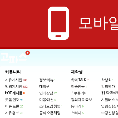
phone_android
모바일
커뮤니티
재학생
자유게시판
정보·리뷰
학과 TALK
학생회
241
1
51
1
익명게시판
대학원
이중전공
강의평가
822
1
1
학생식
HOT 게시물
연애상담
└ 쿠플라이
restaurant
22
웃음·연재
미용·패션
강의자료·족보
셔틀버스 
92
6
이슈·토론
스타트업·창업
동아리
열람실 (실
20
1
9
자유홍보
공식 오픈채팅
스터디
수강신청 
20
5