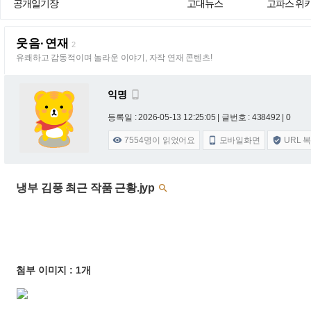
공개일기장
고대뉴스
고파스 위
웃음·연재
2
유쾌하고 감동적이며 놀라운 이야기, 자작 연재 콘텐츠!
익명

등록일 : 2026-05-13 12:25:05
| 글번호 : 438492 | 0
7554
명이 읽었어요
모바일화면
URL 



냉부 김풍 최근 작품 근황.jyp

첨부 이미지 : 1개