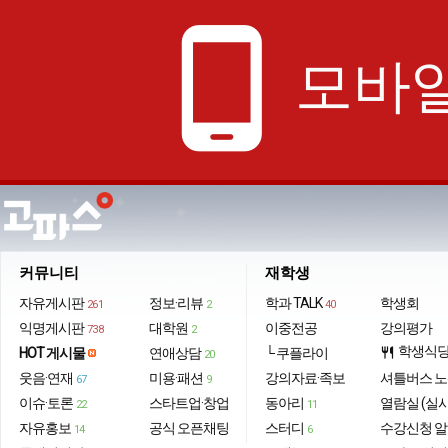
phone_android
모바일
커뮤니티
재학생
자유게시판
정보·리뷰
학과 TALK
학생회
261
2
40
익명게시판
대학원
이중전공
강의평가
738
2
학생식
HOT 게시물
연애상담
└ 쿠플라이
restaurant
20
웃음·연재
미용·패션
강의자료·족보
셔틀버스 
67
9
이슈·토론
스타트업·창업
동아리
열람실 (실
22
11
자유홍보
공식 오픈채팅
스터디
수강신청 
14
6