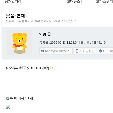
공개일기장
고대뉴스
고파스 위키
1
웃음·연재
2
유쾌하고 감동적이며 놀라운 이야기, 자작 연재 콘텐츠!
익명

등록일 : 2026-05-13 12:23:04
| 글번호 : 438491 | 0
5666
명이 읽었어요
모바일화면
URL 



당신은 한국인이 아니야!

첨부 이미지 : 1개