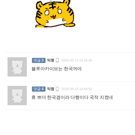
:

댓글
3
익명
2026-05-13 14:16:46
블루아카이브는 한국꺼야
:

댓글
4
익명
2026-05-13 14:58:54
휴 쁘더 한국겜이라 다행이다 국적 지켰네
: