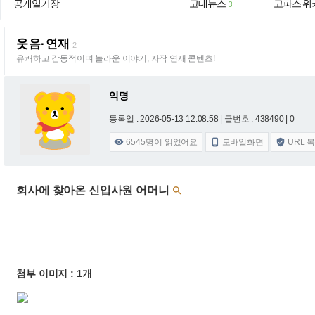
공개일기장
고대뉴스
고파스 위
3
웃음·연재
2
유쾌하고 감동적이며 놀라운 이야기, 자작 연재 콘텐츠!
익명
등록일 : 2026-05-13 12:08:58
| 글번호 : 438490 | 0
6545
명이 읽었어요
모바일화면
URL 



회사에 찾아온 신입사원 어머니

첨부 이미지 : 1개