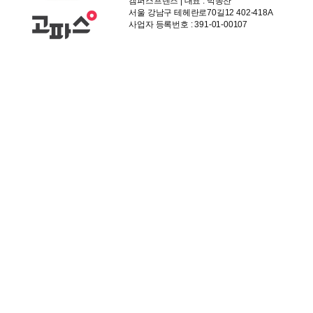
캠퍼스프렌즈 | 대표 : 박종찬
서울 강남구 테헤란로70길12 402-418A
사업자 등록번호 : 391-01-00107