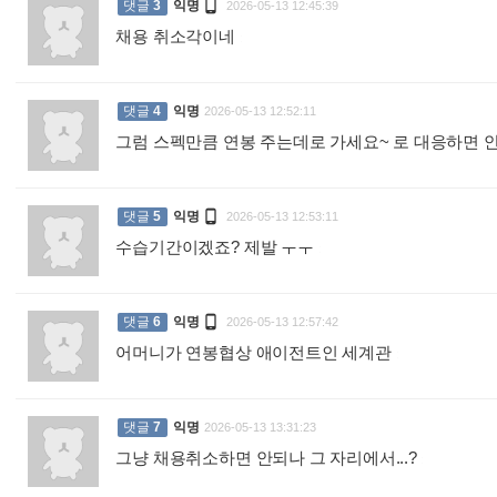

댓글
3
익명
2026-05-13 12:45:39
채용 취소각이네
:
댓글
4
익명
2026-05-13 12:52:11
그럼 스펙만큼 연봉 주는데로 가세요~ 로 대응하면 

댓글
5
익명
2026-05-13 12:53:11
수습기간이겠죠? 제발 ㅜㅜ
:

댓글
6
익명
2026-05-13 12:57:42
어머니가 연봉협상 애이전트인 세계관
:
댓글
7
익명
2026-05-13 13:31:23
그냥 채용취소하면 안되나 그 자리에서...?
: