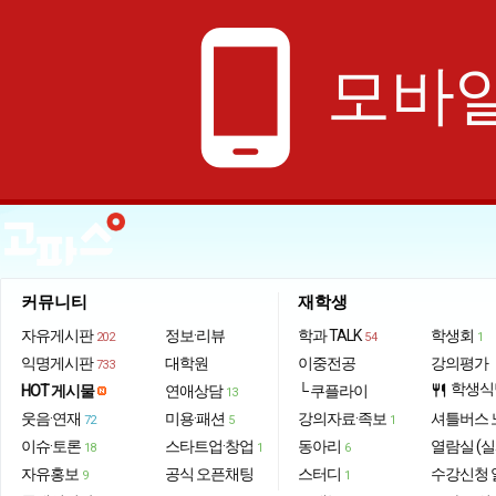
phone_android
모바일
커뮤니티
재학생
자유게시판
정보·리뷰
학과 TALK
학생회
202
54
1
익명게시판
대학원
이중전공
강의평가
733
학생식
HOT 게시물
연애상담
└ 쿠플라이
restaurant
13
웃음·연재
미용·패션
강의자료·족보
셔틀버스 
72
5
1
이슈·토론
스타트업·창업
동아리
열람실 (실
18
1
6
자유홍보
공식 오픈채팅
스터디
수강신청 
9
1