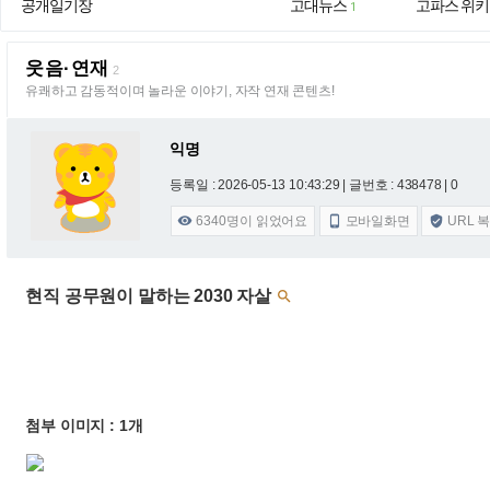
공개일기장
고대뉴스
고파스 위키
1
웃음·연재
2
유쾌하고 감동적이며 놀라운 이야기, 자작 연재 콘텐츠!
익명
등록일 : 2026-05-13 10:43:29
| 글번호 : 438478 | 0
6340
명이 읽었어요
모바일화면
URL 



현직 공무원이 말하는 2030 자살

첨부 이미지 : 1개