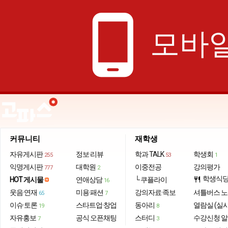
phone_android
모바일
커뮤니티
재학생
자유게시판
정보·리뷰
학과 TALK
학생회
255
53
1
익명게시판
대학원
이중전공
강의평가
777
2
학생식
HOT 게시물
연애상담
└ 쿠플라이
restaurant
16
웃음·연재
미용·패션
강의자료·족보
셔틀버스 
65
7
이슈·토론
스타트업·창업
동아리
열람실 (실
19
8
자유홍보
공식 오픈채팅
스터디
수강신청 
7
3