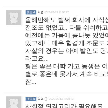
댓글
4
익명
2026-05-13 11:58:27
올해만해도 벌써 회사에 자식상
전조도 없었고.. 다들 쉬쉬하고.
예전에는 가뭄에 콩나듯 있었
있고하니 매우 힘겹게 조문도 
자살의 경우는 아예 발인도 
라고요...
형은 좋은 대학 가고 동생은 
별로 좋은데 못가서 계속 비교
참...
:

댓글
5
익명
2026-05-13 13:30:52
사회적 연결고리가 필요해요.