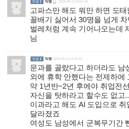

댓글
1
익명
2026-05-13 10:57:34
고파스만 해도 뭐만 하면 도
꼴배기 싫어서 30명을 넘게 
벌레처럼 계속 기어나오는데 
님
:
댓글
2
익명
2026-05-13 11:31:55
문과를 골랐다고 하더라도 남성
외에 휴학 안했다는 전제하에 고
약 1년반~2년 후에야 취업전
자신을 탓하라고 할수도 없고..
이과라고 해도 AI 도입으로 
달라졌죠
여성도 남성에서 군복무기간 