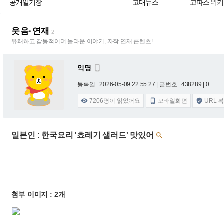
공개일기장
고대뉴스
고파스 위키
웃음·연재
2
유쾌하고 감동적이며 놀라운 이야기, 자작 연재 콘텐츠!
익명

등록일 : 2026-05-09 22:55:27
| 글번호 : 438289 | 0
7206
명이 읽었어요
모바일화면
URL 



일본인 : 한국요리 '쵸레기 샐러드' 맛있어

첨부 이미지 : 2개