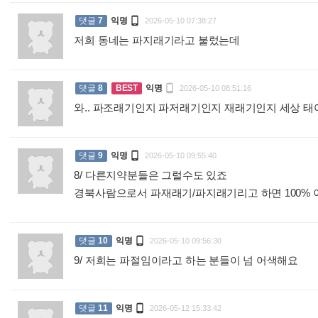

댓글
7
익명
2026-05-10 07:38:27
저희 동네는 파지래기라고 불렀는데
:

댓글
8
BEST
익명
2026-05-10 08:51:16
와.. 파조래기인지 파저래기인지 재래기인지 세상 태

댓글
9
익명
2026-05-10 09:55:40
8/ 다른지약분들은 그럴수도 있죠
경북사람으로서 파재래기/파지래기리고 하면 100%

댓글
10
익명
2026-05-10 09:56:30
9/ 저희는 파절임이라고 하는 분들이 넘 어색해요
:

댓글
11
익명
2026-05-12 15:33:42