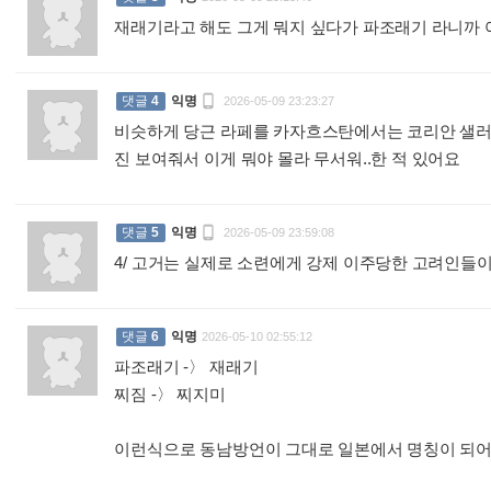
재래기라고 해도 그게 뭐지 싶다가 파조래기 라니까 

댓글
4
익명
2026-05-09 23:23:27
비슷하게 당근 라페를 카자흐스탄에서는 코리안 샐러
진 보여줘서 이게 뭐야 몰라 무서워..한 적 있어요
:

댓글
5
익명
2026-05-09 23:59:08
4/ 고거는 실제로 소련에게 강제 이주당한 고려인들이
댓글
6
익명
2026-05-10 02:55:12
파조래기 -〉 재래기
찌짐 -〉 찌지미
이런식으로 동남방언이 그대로 일본에서 명칭이 되어