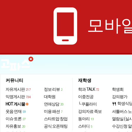
phone_android
모바일
커뮤니티
재학생
자유게시판
정보·리뷰
학과 TALK
학생회
217
2
72
익명게시판
대학원
이중전공
강의평가
734
학생식
HOT 게시물
연애상담
└ 쿠플라이
restaurant
20
웃음·연재
미용·패션
강의자료·족보
셔틀버스 
59
7
이슈·토론
스타트업·창업
동아리
열람실 (실
27
13
자유홍보
공식 오픈채팅
스터디
수강신청 
20
5