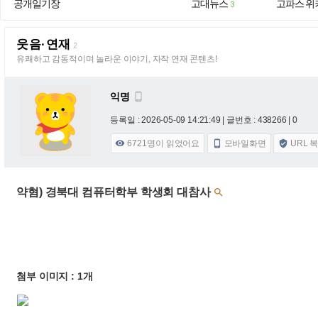
공개일기장
고대뉴스
고파스 위
3
웃음·연재
2
유쾌하고 감동적이며 놀라운 이야기, 자작 연재 콘텐츠!
익명

등록일 : 2026-05-09 14:21:49
| 글번호 : 438266 | 0
6721
명이 읽었어요
모바일화면
URL 



약혐) 경북대 컴퓨터학부 학생회 대참사

첨부 이미지 : 1개