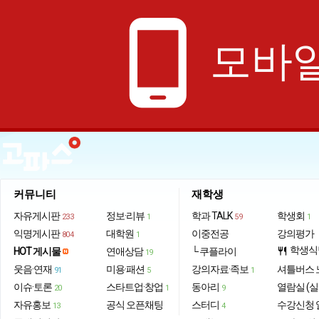
phone_android
모바일
커뮤니티
재학생
자유게시판
정보·리뷰
학과 TALK
학생회
233
1
59
1
익명게시판
대학원
이중전공
강의평가
804
1
학생식
HOT 게시물
연애상담
└ 쿠플라이
restaurant
19
웃음·연재
미용·패션
강의자료·족보
셔틀버스 
91
5
1
이슈·토론
스타트업·창업
동아리
열람실 (실
20
1
9
자유홍보
공식 오픈채팅
스터디
수강신청 
13
4