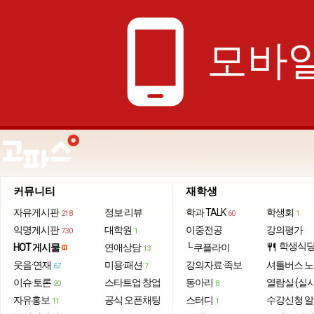
phone_android
모바일
커뮤니티
재학생
자유게시판
정보·리뷰
학과 TALK
학생회
218
60
1
익명게시판
대학원
이중전공
강의평가
730
1
학생식
HOT 게시물
연애상담
└ 쿠플라이
restaurant
13
웃음·연재
미용·패션
강의자료·족보
셔틀버스 
67
7
이슈·토론
스타트업·창업
동아리
열람실 (실
20
8
자유홍보
공식 오픈채팅
스터디
수강신청 
11
1