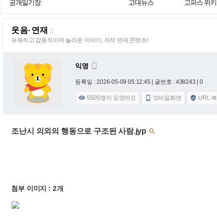
공개일기장
고대뉴스
고파스 위키
웃음·연재
2
유쾌하고 감동적이며 놀라운 이야기, 자작 연재 콘텐츠!
익명

등록일 : 2026-05-09 05:12:45
| 글번호 : 438243 | 0
5505
명이 읽었어요
모바일화면
URL 



조난시 의외의 행동으로 구조된 사람.jyp

첨부 이미지 : 2개