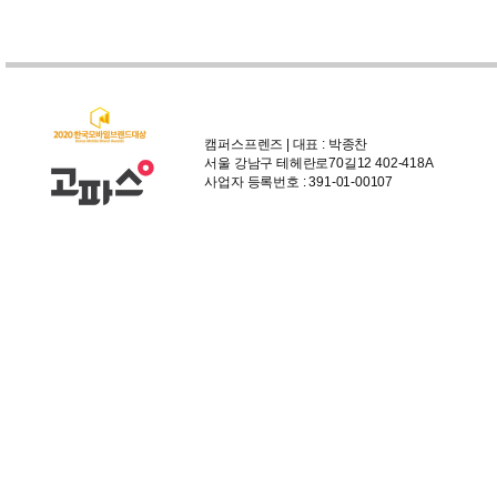
캠퍼스프렌즈 | 대표 : 박종찬
서울 강남구 테헤란로70길12 402-418A
사업자 등록번호 : 391-01-00107