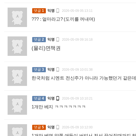

댓글
1
익명
2026-05-09 05:13:11
??? : 얼마라고? (도끼를 꺼내며)
:

댓글
2
익명
2026-05-09 09:16:18
(물리)면책권
:

댓글
3
익명
2026-05-09 10:01:38
한국처럼 시멘트 전신주가 아니라 가능했던거 같은데

댓글
4
익명
2026-05-09 10:10:21
1개만 베지 ㅋㅋㅋㅋㅋㅋㅋ
:

댓글
5
익명
2026-05-09 10:12:00
1개만 베면 양쪽 애들이 버텨서 전선 끊어질때까지