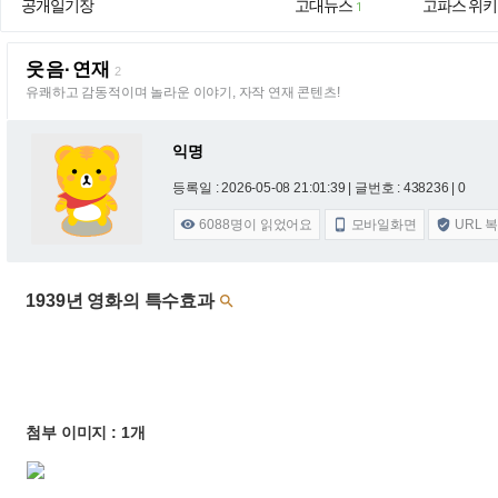
공개일기장
고대뉴스
고파스 위키
1
웃음·연재
2
유쾌하고 감동적이며 놀라운 이야기, 자작 연재 콘텐츠!
익명
등록일 : 2026-05-08 21:01:39
| 글번호 : 438236 | 0
6088
명이 읽었어요
모바일화면
URL 



1939년 영화의 특수효과

첨부 이미지 : 1개