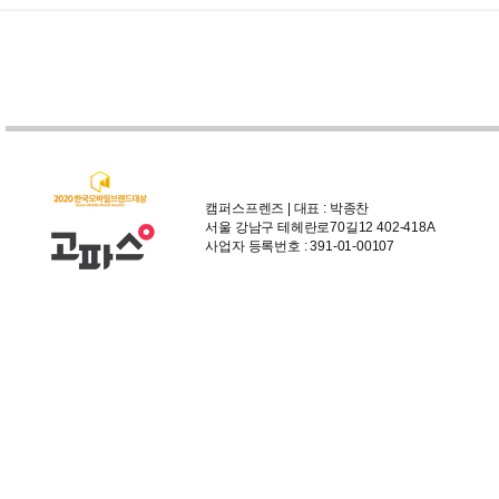
캠퍼스프렌즈 | 대표 : 박종찬
서울 강남구 테헤란로70길12 402-418A
사업자 등록번호 : 391-01-00107