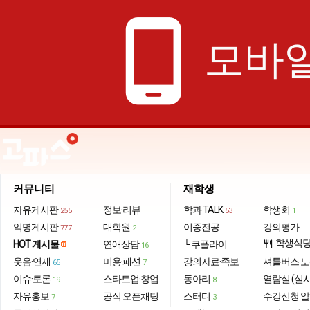
phone_android
모바일
커뮤니티
재학생
자유게시판
정보·리뷰
학과 TALK
학생회
255
53
1
익명게시판
대학원
이중전공
강의평가
777
2
학생식
HOT 게시물
연애상담
└ 쿠플라이
restaurant
16
웃음·연재
미용·패션
강의자료·족보
셔틀버스 
65
7
이슈·토론
스타트업·창업
동아리
열람실 (실
19
8
자유홍보
공식 오픈채팅
스터디
수강신청 
7
3