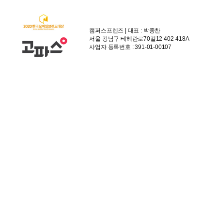
캠퍼스프렌즈 | 대표 : 박종찬
서울 강남구 테헤란로70길12 402-418A
사업자 등록번호 : 391-01-00107