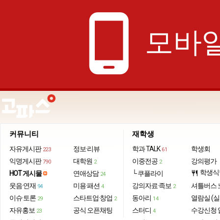
phone_android
모바일
커뮤니티
재학생
자유게시판
정보·리뷰
학과 TALK
학생회
223
61
익명게시판
대학원
이중전공
강의평가
790
2
2
학생식
HOT 게시물
연애상담
└ 쿠플라이
restaurant
24
웃음·연재
미용·패션
강의자료·족보
셔틀버스 
94
4
2
이슈·토론
스타트업·창업
동아리
열람실 (실
29
2
14
자유홍보
공식 오픈채팅
스터디
수강신청 
23
4