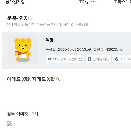
공개일기장
고대뉴스
고파스 위
4
웃음·연재
2
유쾌하고 감동적이며 놀라운 이야기, 자작 연재 콘텐츠!
익명
등록일 : 2026-05-08 20:53:59
| 글번호 : 438235 | 0
6198
명이 읽었어요
모바일화면
URL 



이래도 X랄, 저래도 X랄

첨부 이미지 : 1개