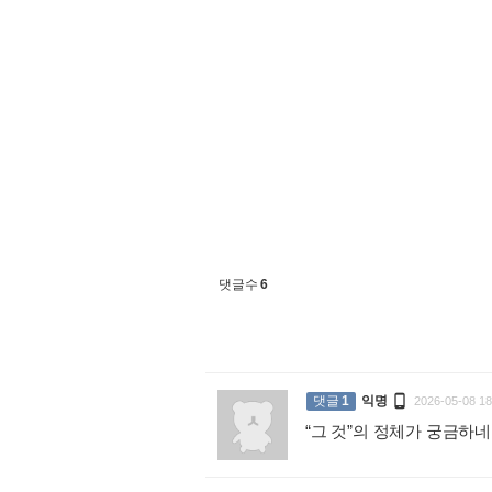
댓글수
6

댓글
1
익명
2026-05-08 18
“그 것”의 정체가 궁금