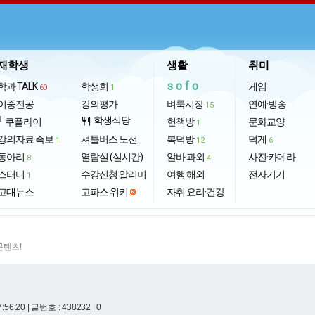
재학생
생활
취미
sofo
학과 TALK
학생회
게임
60
1
이중전공
강의평가
벼룩시장
연예·방송
15
학생식당
└ 쿠플라이
restaurant
헌책방
문화교양
1
강의자료·족보
셔틀버스 노선
복덕방
덕게
1
12
6
동아리
열람실 (실시간)
알바·과외
사진·카메라
8
4
스터디
수강신청 알리미
여행·해외
전자기기
1
고대뉴스
고파스 위키
자취·요리·건강
콘텐츠!
7:56:20
| 글번호 : 438232 | 0