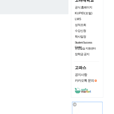
고려대학교
공식 홈페이지
KUPID(포털)
LMS
성적조회
수강신청
학사일정
Student Success
Center
현장실습 지원센터
장학금 공지
고파스
공지사항
카카오톡 문의