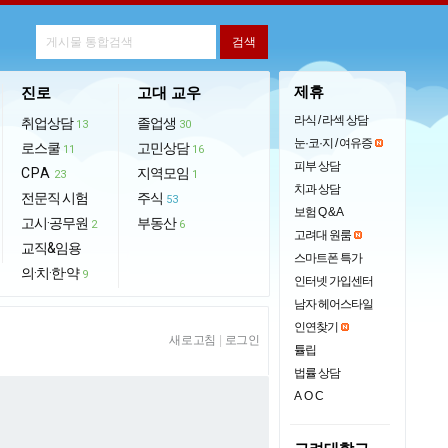
제휴
진로
고대 교우
라식 / 라섹 상담
취업상담
졸업생
13
30
눈·코·지 / 여유증
로스쿨
고민상담
11
16
피부 상담
CPA
지역모임
23
1
치과 상담
전문직 시험
주식
53
보험 Q & A
고시·공무원
부동산
2
6
고려대 원룸
교직&임용
스마트폰 특가
의·치·한·약
9
인터넷 가입센터
남자 헤어스타일
인연찾기
새로고침
|
로그인
튤립
법률 상담
AOC