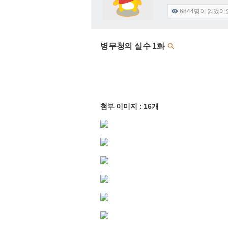
6844
명이 읽었어

병무청의 실수 1화

첨부 이미지 : 16개