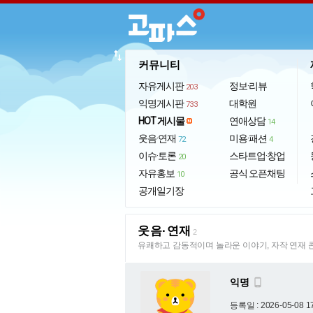
import_export
커뮤니티
자유게시판
정보·리뷰
203
익명게시판
대학원
733
HOT 게시물
연애상담
14
웃음·연재
미용·패션
72
4
이슈·토론
스타트업·창업
20
자유홍보
공식 오픈채팅
10
공개일기장
웃음·연재
2
유쾌하고 감동적이며 놀라운 이야기, 자작 연재 
익명

등록일 : 2026-05-08 1