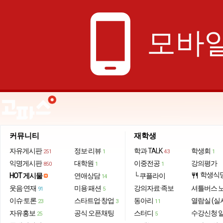
phone_android
모바일
커뮤니티
재학생
자유게시판
정보·리뷰
학과 TALK
학생회
251
1
43
1
익명게시판
대학원
이중전공
강의평가
850
1
1
학생식
HOT 게시물
연애상담
└ 쿠플라이
restaurant
14
웃음·연재
미용·패션
강의자료·족보
셔틀버스 
91
5
이슈·토론
스타트업·창업
동아리
열람실 (실
23
3
11
자유홍보
공식 오픈채팅
스터디
수강신청 
25
5