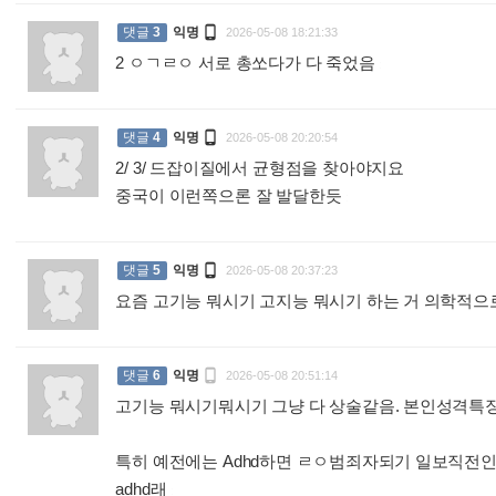

댓글
3
익명
2026-05-08 18:21:33
2 ㅇㄱㄹㅇ 서로 총쏘다가 다 죽었음
:

댓글
4
익명
2026-05-08 20:20:54
2/ 3/ 드잡이질에서 균형점을 찾아야지요
중국이 이런쪽으론 잘 발달한듯
:

댓글
5
익명
2026-05-08 20:37:23
요즘 고기능 뭐시기 고지능 뭐시기 하는 거 의학적으

댓글
6
익명
2026-05-08 20:51:14
고기능 뭐시기뭐시기 그냥 다 상술같음. 본인성격특
특히 예전에는 Adhd하면 ㄹㅇ범죄자되기 일보직전인
adhd래
: