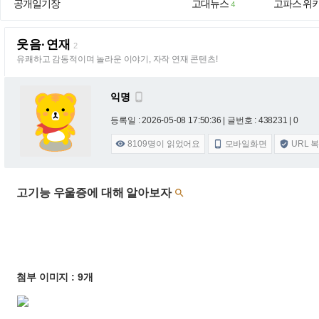
공개일기장
고대뉴스
고파스 위
4
웃음·연재
2
유쾌하고 감동적이며 놀라운 이야기, 자작 연재 콘텐츠!
익명

등록일 : 2026-05-08 17:50:36
| 글번호 : 438231 | 0
8109
명이 읽었어요
모바일화면
URL 



고기능 우울증에 대해 알아보자

첨부 이미지 : 9개