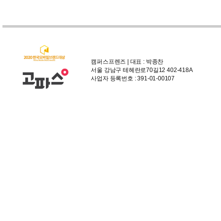
캠퍼스프렌즈 | 대표 : 박종찬
서울 강남구 테헤란로70길12 402-418A
사업자 등록번호 : 391-01-00107