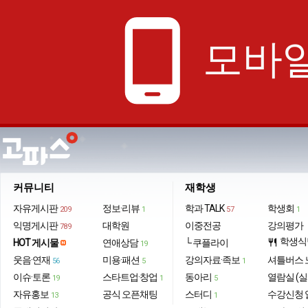
phone_android
모바일
커뮤니티
재학생
자유게시판
정보·리뷰
학과 TALK
학생회
209
1
57
1
익명게시판
대학원
이중전공
강의평가
789
학생식
HOT 게시물
연애상담
└ 쿠플라이
restaurant
19
웃음·연재
미용·패션
강의자료·족보
셔틀버스 
56
5
1
이슈·토론
스타트업·창업
동아리
열람실 (실
19
1
5
자유홍보
공식 오픈채팅
스터디
수강신청 
13
1