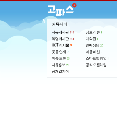
import_export
커뮤니티
자유게시판
정보·리뷰
248
1
익명게시판
대학원
854
1
HOT 게시물
연애상담
20
웃음·연재
미용·패션
91
5
이슈·토론
스타트업·창업
23
1
자유홍보
공식 오픈채팅
20
공개일기장