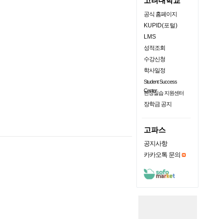
고려대학교
공식 홈페이지
KUPID(포털)
LMS
성적조회
수강신청
학사일정
Student Success
Center
현장실습 지원센터
장학금 공지
고파스
공지사항
카카오톡 문의