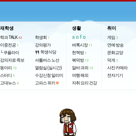
재학생
생활
취미
sofo
학과 TALK
학생회
게임
43
1
2
이중전공
강의평가
벼룩시장
연예·방송
1
11
학생식당
└ 쿠플라이
restaurant
헌책방
문화교양
1
강의자료·족보
셔틀버스 노선
복덕방
덕게
13
3
동아리
열람실 (실시간)
알바·과외
사진·카메라
10
10
스터디
수강신청 알리미
여행·해외
전자기기
5
고대뉴스
고파스 위키
자취·요리·건강
4