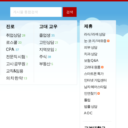
제휴
진로
고대 교우
라식 / 라섹 상담
취업상담
졸업생
28
35
눈·코·지 / 여유증
로스쿨
고민상담
20
21
피부 상담
CPA
지역모임
37
2
치과 상담
전문직 시험
주식
1
38
보험 Q & A
고시·공무원
부동산
2
5
고려대 원룸
교직&임용
스마트폰 특가
의·치·한·약
13
인터넷 가입센터
남자 헤어스타일
인연찾기
튤립
법률 상담
AOC