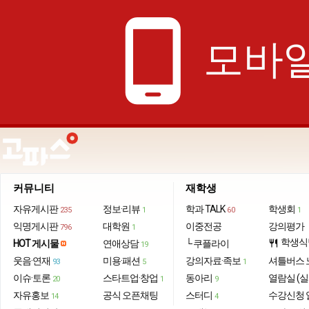
phone_android
모바일
커뮤니티
재학생
자유게시판
정보·리뷰
학과 TALK
학생회
235
1
60
1
익명게시판
대학원
이중전공
강의평가
796
1
학생식
HOT 게시물
연애상담
└ 쿠플라이
restaurant
19
웃음·연재
미용·패션
강의자료·족보
셔틀버스 
93
5
1
이슈·토론
스타트업·창업
동아리
열람실 (실
20
1
9
자유홍보
공식 오픈채팅
스터디
수강신청 
14
4