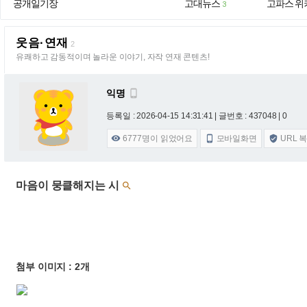
공개일기장
고대뉴스
고파스 위
3
웃음·연재
2
유쾌하고 감동적이며 놀라운 이야기, 자작 연재 콘텐츠!
익명

등록일 : 2026-04-15 14:31:41
| 글번호 : 437048 | 0
6777
명이 읽었어요
모바일화면
URL 



마음이 뭉클해지는 시

첨부 이미지 : 2개