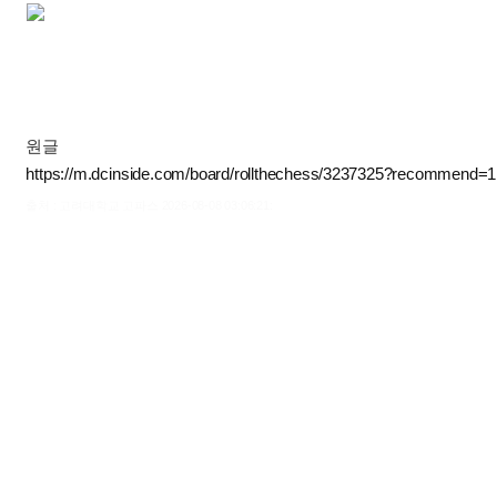
원글
https://m.dcinside.com/board/rollthechess/3237325?recommend=1
출처 : 고려대학교 고파스 2026-08-08 03:06:21: