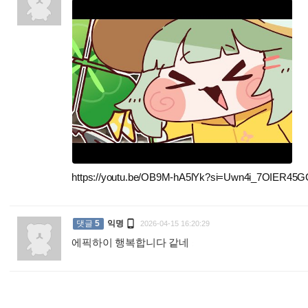
https://youtu.be/OB9M-hA5lYk?si=Uwn4i_7OIER45

댓글
5
익명
2026-04-15 16:20:29
에픽하이 행복합니다 같네
: