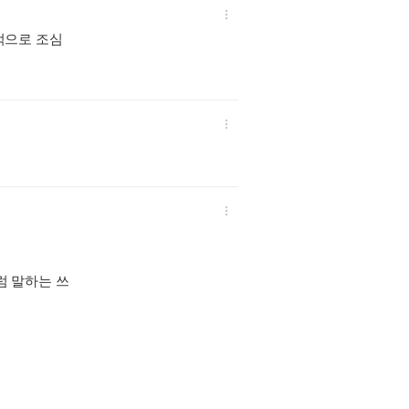

적으로 조심


럼 말하는 쓰