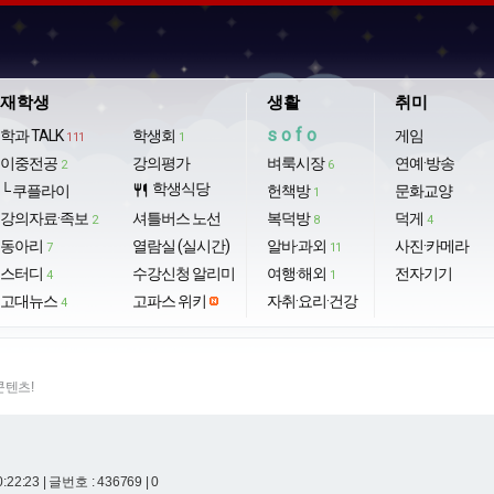
재학생
생활
취미
sofo
학과 TALK
학생회
게임
111
1
이중전공
강의평가
벼룩시장
연예·방송
2
6
학생식당
└ 쿠플라이
restaurant
헌책방
문화교양
1
강의자료·족보
셔틀버스 노선
복덕방
덕게
2
8
4
동아리
열람실 (실시간)
알바·과외
사진·카메라
7
11
스터디
수강신청 알리미
여행·해외
전자기기
4
1
고대뉴스
고파스 위키
자취·요리·건강
4
콘텐츠!
0:22:23
| 글번호 : 436769 | 0