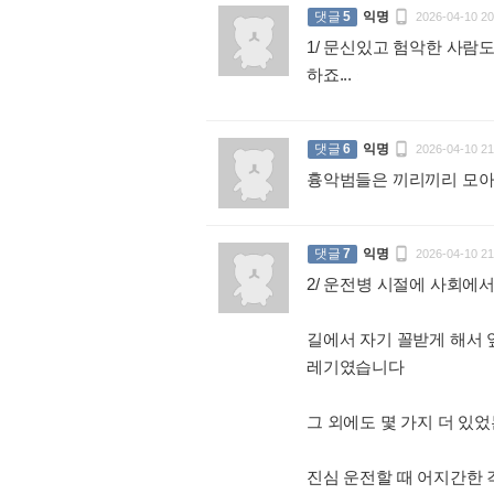

댓글
5
익명
2026-04-10 20
1/ 문신있고 험악한 사람
하죠...
:

댓글
6
익명
2026-04-10 21
흉악범들은 끼리끼리 모아놓

댓글
7
익명
2026-04-10 21
2/ 운전병 시절에 사회에
길에서 자기 꼴받게 해서 
레기였습니다
그 외에도 몇 가지 더 
진심 운전할 때 어지간한