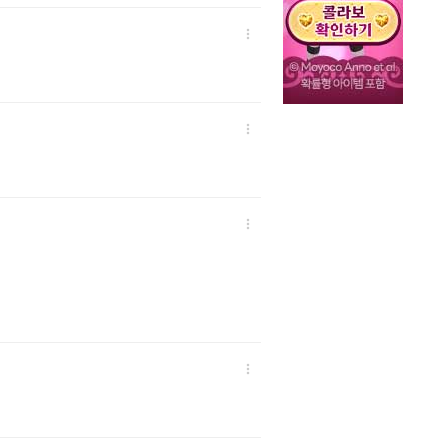



