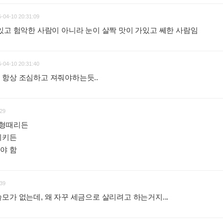
-04-10 20:31:09
있고 험악한 사람이 아니라 눈이 살짝 맛이 가있고 쎄한 사람임
:
-04-10 20:31:40
 항상 조심하고 져줘야하는듯..
:
29
사형때리든
시키든
야 함
:
39
모가 없는데, 왜 자꾸 세금으로 살리려고 하는거지...
: