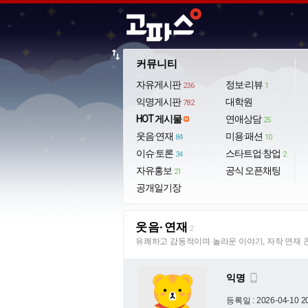
import_export
커뮤니티
자유게시판
정보·리뷰
236
1
익명게시판
대학원
782
HOT 게시물
연애상담
25
웃음·연재
미용·패션
84
10
이슈·토론
스타트업·창업
34
2
자유홍보
공식 오픈채팅
21
공개일기장
웃음·연재
2
유쾌하고 감동적이며 놀라운 이야기, 자작 연재 
익명

등록일 : 2026-04-10 2