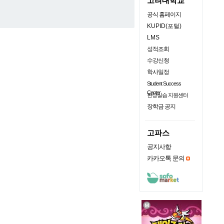
고려대학교
공식 홈페이지
KUPID(포털)
LMS
성적조회
수강신청
학사일정
Student Success
Center
현장실습 지원센터
장학금 공지
고파스
공지사항
카카오톡 문의