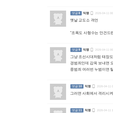

댓글
8
익명
2026-04-11 00
옛날 교도소 격언
"조폭도 사형수는 안건드

댓글
9
익명
2026-04-11 00
그냥 조선시대처럼 태장
경범죄인데 감옥 보내면 오
중범죄 여러번 누범이면 

댓글
10
익명
2026-04-11 
그러면 사회에서 격리시켜

댓글
11
익명
2026-04-11 