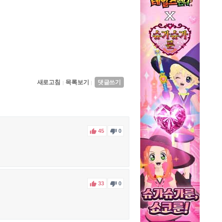
새로고침
목록보기
댓글쓰기
|
|


45
0


33
0