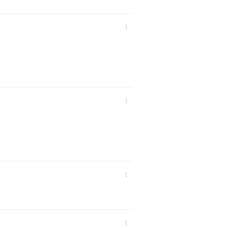



