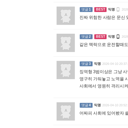

댓글
1
BEST
익명
2026
진짜 위험한 사람은 문신 

댓글
2
BEST
익명
2026
같은 맥락으로 운전할때도
댓글
3
익명
2026-04-10 20:37:
징역형 3범이상은 그냥 
영구히 가둬놓고 노역을 
사회에서 영원히 격리시켜
댓글
4
익명
2026-04-10 20:52:
어짜피 사회에 있어봤자 쓸