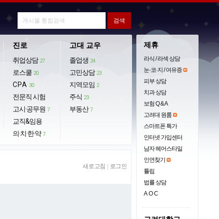
제휴
진로
고대 교우
라식 / 라섹 상담
취업상담
졸업생
27
24
눈·코·지 / 여유증
로스쿨
고민상담
20
23
피부 상담
CPA
지역모임
30
2
치과 상담
전문직 시험
주식
23
보험 Q & A
고시·공무원
부동산
7
7
고려대 원룸
교직&임용
스마트폰 특가
의·치·한·약
7
인터넷 가입센터
남자 헤어스타일
인연찾기
새로고침
|
로그인
튤립
법률 상담
AOC