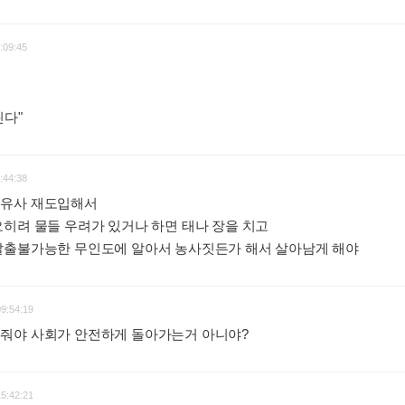
:09:45
린다"
:
:44:38
도유사 재도입해서
히려 물들 우려가 있거나 하면 태나 장을 치고
탈출불가능한 무인도에 알아서 농사짓든가 해서 살아남게 해야
:
09:54:19
줘야 사회가 안전하게 돌아가는거 아니야?
:
15:42:21