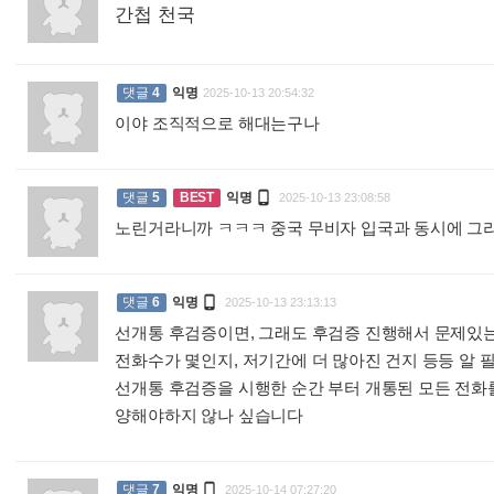
간첩 천국
:
댓글
4
익명
2025-10-13 20:54:32
이야 조직적으로 해대는구나
:

댓글
5
BEST
익명
2025-10-13 23:08:58
노린거라니까 ㅋㅋㅋ 중국 무비자 입국과 동시에 그

댓글
6
익명
2025-10-13 23:13:13
선개통 후검증이면, 그래도 후검증 진행해서 문제있는
전화수가 몇인지, 저기간에 더 많아진 건지 등등 알 
선개통 후검증을 시행한 순간 부터 개통된 모든 전화
양해야하지 않나 싶습니다
:

댓글
7
익명
2025-10-14 07:27:20