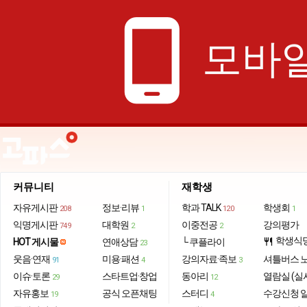
phone_android
모바일
커뮤니티
재학생
자유게시판
정보·리뷰
학과 TALK
학생회
208
1
120
1
익명게시판
대학원
이중전공
강의평가
749
2
2
학생식
HOT 게시물
연애상담
└ 쿠플라이
restaurant
23
웃음·연재
미용·패션
강의자료·족보
셔틀버스 
91
4
3
이슈·토론
스타트업·창업
동아리
열람실 (실
29
12
자유홍보
공식 오픈채팅
스터디
수강신청 
19
4