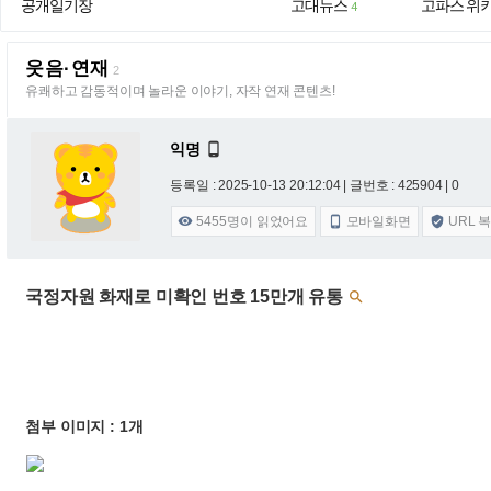
공개일기장
고대뉴스
고파스 위
4
웃음·연재
2
유쾌하고 감동적이며 놀라운 이야기, 자작 연재 콘텐츠!
익명

등록일 : 2025-10-13 20:12:04
| 글번호 : 425904 | 0
5455
명이 읽었어요
모바일화면
URL 



국정자원 화재로 미확인 번호 15만개 유통

첨부 이미지 : 1개