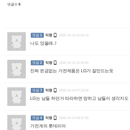
댓글수
6

댓글
1
익명
2025-10-13 21:01:10
나도 앉을래..!
:

댓글
2
익명
2025-10-13 21:42:55
진짜 뜬금없는 가전제품은 LG가 잘만드는듯
:

댓글
3
익명
2025-10-14 07:29:24
LG는 남들 하던거 따라하면 망하고 남들이 생각지도 

댓글
4
익명
2025-10-14 09:37:50
가전계의 롯데리아
: