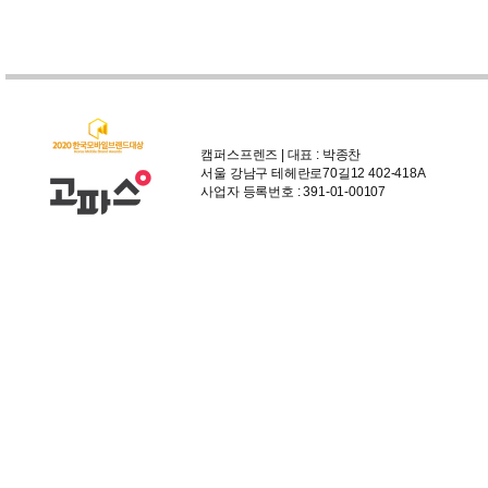
캠퍼스프렌즈 | 대표 : 박종찬
서울 강남구 테헤란로70길12 402-418A
사업자 등록번호 : 391-01-00107