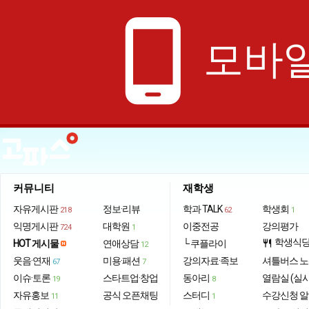
phone_android
모바일
커뮤니티
재학생
자유게시판
정보·리뷰
학과 TALK
학생회
218
62
1
익명게시판
대학원
이중전공
강의평가
724
1
학생식
HOT 게시물
연애상담
└ 쿠플라이
restaurant
12
웃음·연재
미용·패션
강의자료·족보
셔틀버스 
67
7
이슈·토론
스타트업·창업
동아리
열람실 (실
19
8
자유홍보
공식 오픈채팅
스터디
수강신청 
11
1