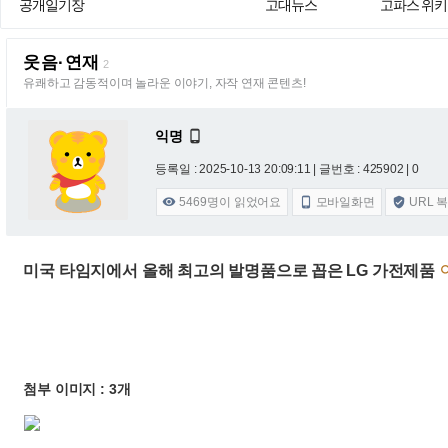
공개일기장
고대뉴스
고파스 위키
웃음·연재
2
유쾌하고 감동적이며 놀라운 이야기, 자작 연재 콘텐츠!
익명

등록일 : 2025-10-13 20:09:11
| 글번호 : 425902 | 0
5469
명이 읽었어요
모바일화면
URL 



미국 타임지에서 올해 최고의 발명품으로 꼽은 LG 가전제품
첨부 이미지 : 3개