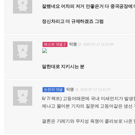
잘됐네요 어차피 저거 안좋은거 다 중국공장에
정신차리고 더 규제하겠죠 그럼
익명
베스트 댓글 2
2025-07-17 12:21:45

말한대로 지키시는 분
익명
논란의 댓글
2025-07-17 13:41:37

6/ 7/ 팩트) 고등어때문에 국내 미세먼지가 발
제냐고 물어본 기자의 질문에 고등어같은 생선 
결론은 기레기와 무지성 욕쟁이 콜라보로 나온