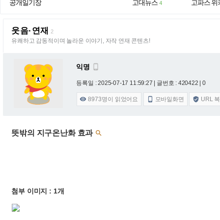
공개일기장
고대뉴스
고파스 위
4
웃음·연재
2
유쾌하고 감동적이며 놀라운 이야기, 자작 연재 콘텐츠!
익명

등록일 : 2025-07-17 11:59:27
| 글번호 : 420422 | 0
8973
명이 읽었어요
모바일화면
URL 



뜻밖의 지구온난화 효과

첨부 이미지 : 1개