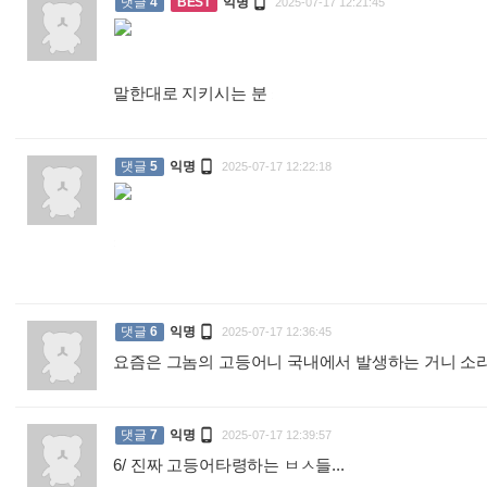

댓글
4
BEST
익명
2025-07-17 12:21:45
말한대로 지키시는 분
:

댓글
5
익명
2025-07-17 12:22:18
:

댓글
6
익명
2025-07-17 12:36:45
요즘은 그놈의 고등어니 국내에서 발생하는 거니 소

댓글
7
익명
2025-07-17 12:39:57
6/ 진짜 고등어타령하는 ㅂㅅ들...
: