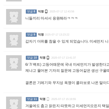

댓글
8
익명
2025-07-17 12:43:56
니들끼리 마셔서 응원해라ㅋㅋㅋ
:
댓글
9
익명
2025-07-17 13:23:22
갑자기 더위를 참을 수 있게 되었습니다. 미세먼지 

댓글
10
익명
2025-07-17 13:41:37
6/ 7/ 팩트) 고등어때문에 국내 미세먼지가 발생한다
제냐고 물어본 기자의 질문에 고등어같은 생선 구울때
결론은 기레기와 무지성 욕쟁이 콜라보로 나온 말이

댓글
11
익명
2025-07-17 15:19:55
겨울에도 춥고 맑든지 따뜻하고 미세먼지오든지 택