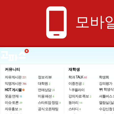
phone_android
모바일
커뮤니티
재학생
자유게시판
정보·리뷰
학과 TALK
학생회
221
60
익명게시판
대학원
이중전공
강의평가
786
2
2
학생식
HOT 게시물
연애상담
└ 쿠플라이
restaurant
24
웃음·연재
미용·패션
강의자료·족보
셔틀버스 
91
4
2
이슈·토론
스타트업·창업
동아리
열람실 (실
29
3
14
자유홍보
공식 오픈채팅
스터디
수강신청 
24
4