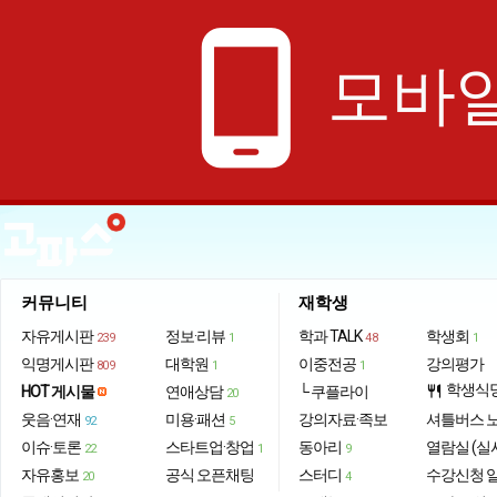
phone_android
모바일
커뮤니티
재학생
자유게시판
정보·리뷰
학과 TALK
학생회
239
1
48
1
익명게시판
대학원
이중전공
강의평가
809
1
1
학생식
HOT 게시물
연애상담
└ 쿠플라이
restaurant
20
웃음·연재
미용·패션
강의자료·족보
셔틀버스 
92
5
이슈·토론
스타트업·창업
동아리
열람실 (실
22
1
9
자유홍보
공식 오픈채팅
스터디
수강신청 
20
4