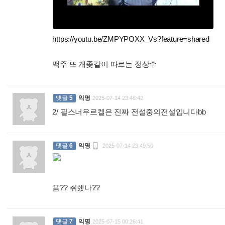
https://youtu.be/ZMPYPOXX_Vs?feature=shared
맥주 또 개좆같이 따르는 정상수
:
댓글
5
익명
2025-07-14 23:48:42
2/ 필스너우르켈은 진짜 전설중의전설입니다bb
:

댓글
6
익명
2025-07-14 23:49:50
음?? 취했나??
:
댓글
7
익명
2025-07-15 00:26:41