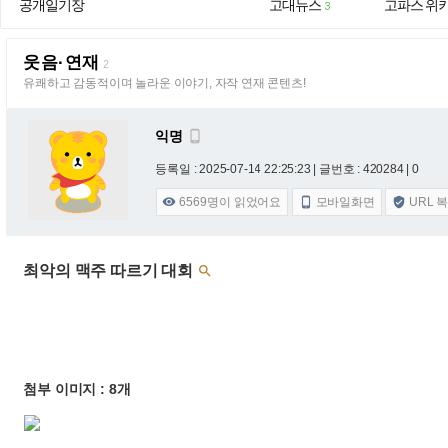
공개일기장
고대뉴스
고파스 위
3
웃음·연재
2
유쾌하고 감동적이며 놀라운 이야기, 자작 연재 콘텐츠!
익명

등록일 : 2025-07-14 22:25:23
| 글번호 : 420284 | 0
6569
명이 읽었어요
모바일화면
URL 



최악의 맥주 따르기 대회

첨부 이미지 : 8개