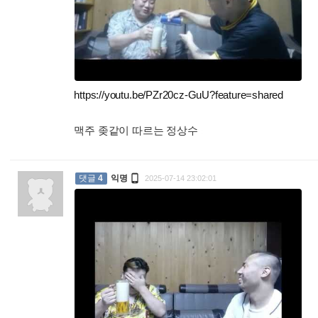
https://youtu.be/PZr20cz-GuU?feature=shared
맥주 좆같이 따르는 정상수
:

댓글
4
익명
2025-07-14 23:02:01