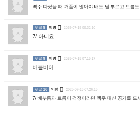
맥주 따랐을 때 거품이 많아야 배도 덜 부르고 트름도

댓글
8
익명
2025-07-15 00:32:10
7/ 아니요
:

댓글
9
익명
2025-07-15 07:15:17
버블비어
:

댓글
10
익명
2025-07-15 07:26:15
7/ 배부름과 트름이 걱정이라면 맥주 대신 공기를 드