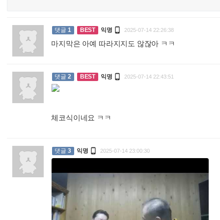

댓글
1
BEST
익명
2025-07-14 22:26:38
마지막은 아예 따라지지도 않잖아 ㅋㅋ
:

댓글
2
BEST
익명
2025-07-14 22:43:51
체코식이네요 ㅋㅋ
:

댓글
3
익명
2025-07-14 23:00:30