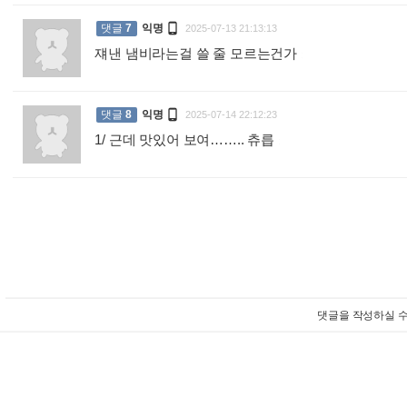

댓글
7
익명
2025-07-13 21:13:13
쟤낸 냄비라는걸 쓸 줄 모르는건가
:

댓글
8
익명
2025-07-14 22:12:23
1/ 근데 맛있어 보여…….. 츄릅
:
댓글을 작성하실 수