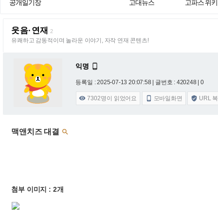
공개일기장
고대뉴스
고파스 위키
웃음·연재
2
유쾌하고 감동적이며 놀라운 이야기, 자작 연재 콘텐츠!
익명

등록일 : 2025-07-13 20:07:58
| 글번호 : 420248 | 0
7302
명이 읽었어요
모바일화면
URL 



맥앤치즈 대결

첨부 이미지 : 2개