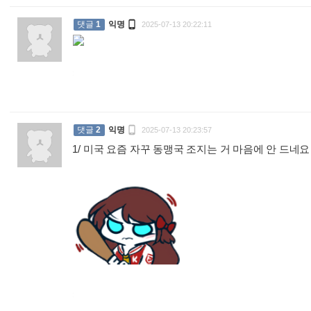

댓글
1
익명
2025-07-13 20:22:11
:

댓글
2
익명
2025-07-13 20:23:57
1/ 미국 요즘 자꾸 동맹국 조지는 거 마음에 안 드네요
: