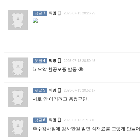

댓글
3
익명
2025-07-13 20:26:29
:

댓글
4
익명
2025-07-13 20:50:45
1/ 으악 환공포증 발동 😭
:

댓글
5
익명
2025-07-13 20:52:17
서로 안 이기려고 용썼구만
:

댓글
6
익명
2025-07-13 21:13:10
추수감사절에 감사한걸 알면 식재료를 그렇게 만들