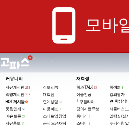
phone_android
모바일
커뮤니티
재학생
자유게시판
정보·리뷰
학과 TALK
학생회
233
63
1
익명게시판
대학원
이중전공
강의평가
747
1
학생식
HOT 게시물
연애상담
└ 쿠플라이
restaurant
13
웃음·연재
미용·패션
강의자료·족보
셔틀버스 
58
7
이슈·토론
스타트업·창업
동아리
열람실 (실
21
8
자유홍보
공식 오픈채팅
스터디
수강신청 
11
1