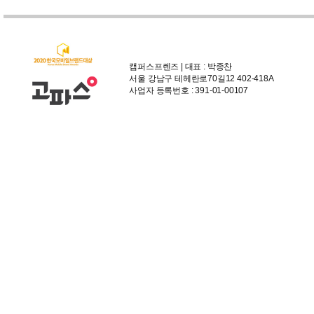
캠퍼스프렌즈 | 대표 : 박종찬
서울 강남구 테헤란로70길12 402-418A
사업자 등록번호 : 391-01-00107