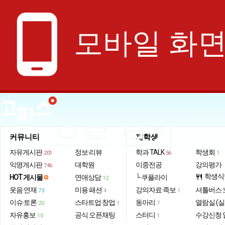
phone_android
모바일 화
으로 보기
커뮤니티
재학생
자유게시판
정보·리뷰
학과 TALK
학생회
201
56
1
익명게시판
대학원
이중전공
강의평가
746
학생식
HOT 게시물
연애상담
└ 쿠플라이
restaurant
12
웃음·연재
미용·패션
강의자료·족보
셔틀버스 
73
4
1
이슈·토론
스타트업·창업
동아리
열람실 (실
20
1
7
자유홍보
공식 오픈채팅
스터디
수강신청 
10
1