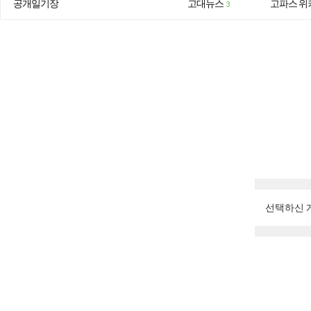
공개일기장
고대뉴스
고파스 위
3
선택하신 