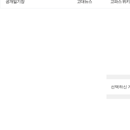
공개일기장
고대뉴스
고파스 위키
선택하신 