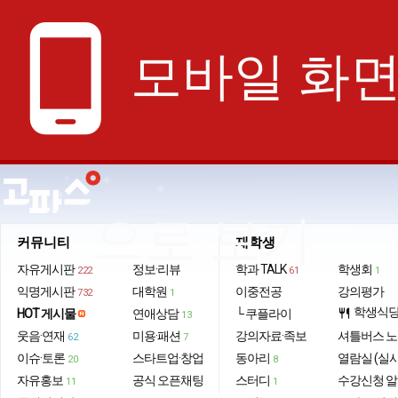
phone_android
모바일 화
으로 보기
커뮤니티
재학생
자유게시판
정보·리뷰
학과 TALK
학생회
222
61
1
익명게시판
대학원
이중전공
강의평가
732
1
학생식
HOT 게시물
연애상담
└ 쿠플라이
restaurant
13
웃음·연재
미용·패션
강의자료·족보
셔틀버스 
62
7
이슈·토론
스타트업·창업
동아리
열람실 (실
20
8
자유홍보
공식 오픈채팅
스터디
수강신청 
11
1