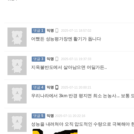

댓글
1
익명
2025-07-11 18:57:02
어쨌든 성능평가장엔 활기가 돕니다
:

댓글
3
익명
2025-07-11 19:37:33
지옥불반도에서 살아남으면 어딜가든..
:

댓글
4
익명
2025-07-11 20:00:21
우리나라에서 3km 반경 평지면 최소 논농사... 보통
댓글
5
익명
2025-07-11 20:22:16
성능을 내려쳐야 오직 압도적인 수량으로 극복해야 한