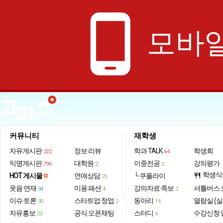
phone_android
모바일
커뮤니티
재학생
자유게시판
정보·리뷰
학과 TALK
학생회
222
64
익명게시판
대학원
이중전공
강의평가
796
2
2
학생식
HOT 게시물
연애상담
└ 쿠플라이
restaurant
25
웃음·연재
미용·패션
강의자료·족보
셔틀버스 
94
4
2
이슈·토론
스타트업·창업
동아리
열람실 (실
30
2
14
자유홍보
공식 오픈채팅
스터디
수강신청 
23
4