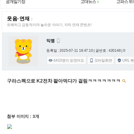
공개일기장
고대뉴스
고파스 위
4
웃음·연재
2
유쾌하고 감동적이며 놀라운 이야기, 자작 연재 콘텐츠!
익명

등록일 : 2025-07-11 18:47:10
| 글번호 : 420148 | 0
6433
명이 읽었어요
모바일화면
URL 



구라스펙으로 K2전차 팔아먹다가 걸림ㅋㅋㅋㅋㅋㅋㅋ

첨부 이미지 : 3개