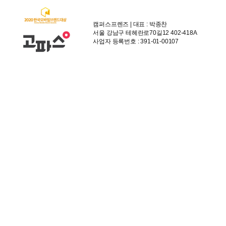
캠퍼스프렌즈 | 대표 : 박종찬
서울 강남구 테헤란로70길12 402-418A
사업자 등록번호 : 391-01-00107