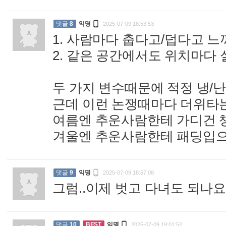

댓글
8
익명
2025-07-09 18:53:53
1. 사람마다 춥다고/덥다고 
2. 같은 공간에서도 위치마다 
두 가지 변수때문에 적정 냉/
근데 이런 논쟁때마다 더위타는
여름엔 추운사람한테 가디건
겨울엔 추운사람한테 패딩입

댓글
9
익명
2025-07-09 18:57:08
그럼..이제 벗고 다녀도 되나

댓글
10
BEST
익명
2025-07-09 19:01:52