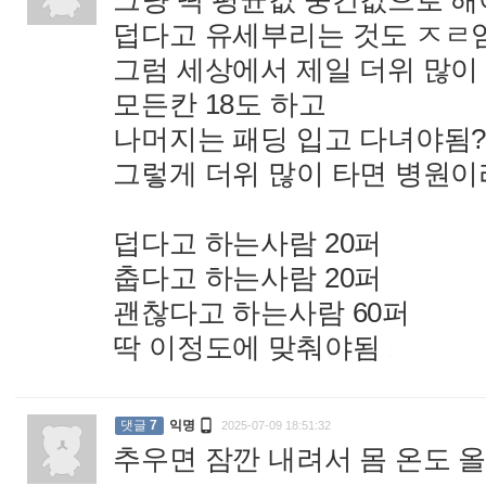
그냥 딱 평균값 중간값으로 
덥다고 유세부리는 것도 ㅈㄹ
그럼 세상에서 제일 더위 많이
모든칸 18도 하고
나머지는 패딩 입고 다녀야됨
그렇게 더위 많이 타면 병원
덥다고 하는사람 20퍼
춥다고 하는사람 20퍼
괜찮다고 하는사람 60퍼
딱 이정도에 맞춰야됨
:

댓글
7
익명
2025-07-09 18:51:32
추우면 잠깐 내려서 몸 온도 올