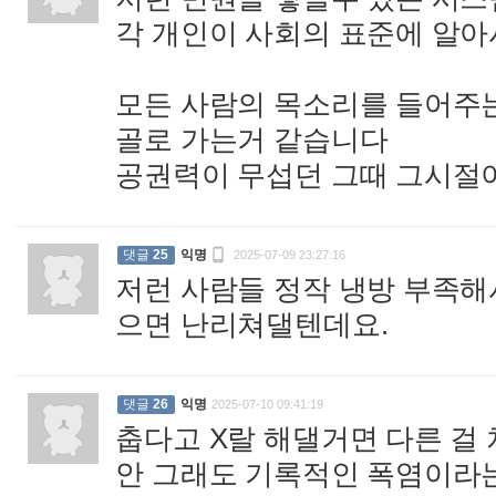
각 개인이 사회의 표준에 알아
모든 사람의 목소리를 들어주
골로 가는거 같습니다
공권력이 무섭던 그때 그시절

댓글
25
익명
2025-07-09 23:27:16
저런 사람들 정작 냉방 부족해
으면 난리쳐댈텐데요.
:
댓글
26
익명
2025-07-10 09:41:19
춥다고 X랄 해댈거면 다른 걸
안 그래도 기록적인 폭염이라