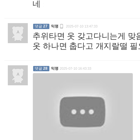
네
:

댓글
27
익명
2025-07-10 13:47:33
추위타면 옷 갖고다니는게 맞음.
옷 하나면 춥다고 개지랄떨 
댓글
28
익명
2025-07-10 16:43:33