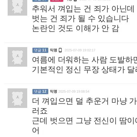
추워서 껴입는 건 죄가 아닌데
벗는 건 죄가 될 수 있습니다
논란인 것도 이해가 안 감
:

댓글
11
익명
2025-07-09 19:02:17
여름에 더워하는 사람 도발하
기본적인 정신 무장 상태가 
댓글
12
익명
2025-07-09 19:08:54
더 껴입으면 덜 추운거 마냥 
러죠
근데 벗으면 그냥 전신이 땀이
어
: