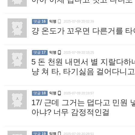

댓글
16
익명
2025-07-09 20:02:39
걍 온도가 꼬우면 다른거를 

댓글
17
익명
2025-07-09 20:15:25
5 돈 천원 내면서 별 지랄다하
냥 쳐 타, 타기싫음 걸어다니

댓글
18
익명
2025-07-09 20:19:57
17/ 근데 그거는 덥다고 민원
아냐? 너무 감정적인걸
:

댓글
19
익명
2025-07-09 20:28:51