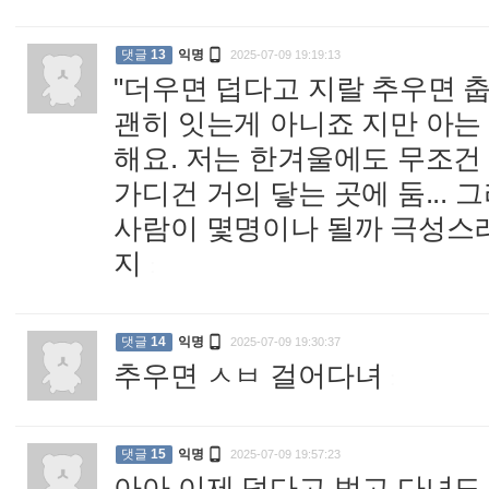

댓글
13
익명
2025-07-09 19:19:13
"더우면 덥다고 지랄 추우면 
괜히 잇는게 아니죠 지만 아는
해요. 저는 한겨울에도 무조건
가디건 거의 닿는 곳에 둠...
사람이 몇명이나 될까 극성스러
지
:

댓글
14
익명
2025-07-09 19:30:37
추우면 ㅅㅂ 걸어다녀
:

댓글
15
익명
2025-07-09 19:57:23
아아 이제 덥다고 벗고 다녀도