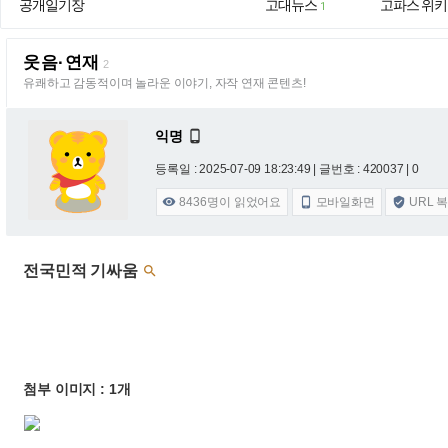
공개일기장
고대뉴스
고파스 위키
1
웃음·연재
2
유쾌하고 감동적이며 놀라운 이야기, 자작 연재 콘텐츠!
익명

등록일 : 2025-07-09 18:23:49
| 글번호 : 420037 | 0
8436
명이 읽었어요
모바일화면
URL 



전국민적 기싸움

첨부 이미지 : 1개