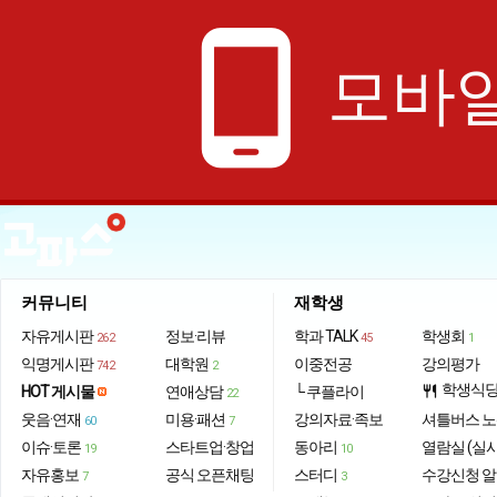
phone_android
모바일
커뮤니티
재학생
자유게시판
정보·리뷰
학과 TALK
학생회
262
45
1
익명게시판
대학원
이중전공
강의평가
742
2
학생식
HOT 게시물
연애상담
└ 쿠플라이
restaurant
22
웃음·연재
미용·패션
강의자료·족보
셔틀버스 
60
7
이슈·토론
스타트업·창업
동아리
열람실 (실
19
10
자유홍보
공식 오픈채팅
스터디
수강신청 
7
3