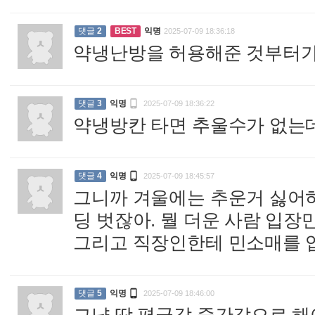
댓글
2
BEST
익명
2025-07-09 18:36:18
약냉난방을 허용해준 것부터가 

댓글
3
익명
2025-07-09 18:36:22
약냉방칸 타면 추울수가 없는

댓글
4
익명
2025-07-09 18:45:57
그니까 겨울에는 추운거 싫어
딩 벗잖아. 뭘 더운 사람 입장
그리고 직장인한테 민소매를 

댓글
5
익명
2025-07-09 18:46:00