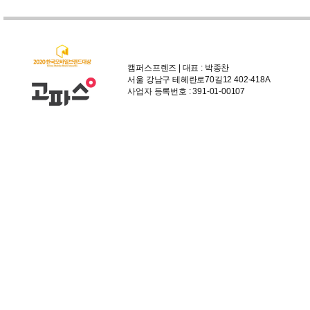
캠퍼스프렌즈 | 대표 : 박종찬
서울 강남구 테헤란로70길12 402-418A
사업자 등록번호 : 391-01-00107