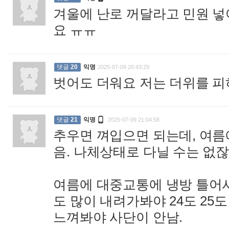
겨울에 난로 꺼달라고 민원 
요 ㅠㅠ
:
댓글
20
익명
2025-07-09 20:43:29
벗어도 더워요 저는 더위를 피

댓글
21
익명
2025-07-09 21:04:58
추우면 껴입으면 되는데, 여름
음. 나체상태로 다닐 수는 없잖
여름에 대중교통에 냉방 틀어서
도 많이 내려가봐야 24도 25
느껴봐야 사단이 안남.
: