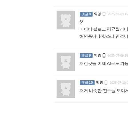

댓글
8
익명
2025-07-09 15
6/
네이버 블로그 평균퀄리티
허언증이나 헛소리 안적어놓

댓글
9
익명
2025-07-09 16
저런것들 이제 AI로도 

댓글
10
익명
2025-07-10 
저거 비슷한 친구들 모여