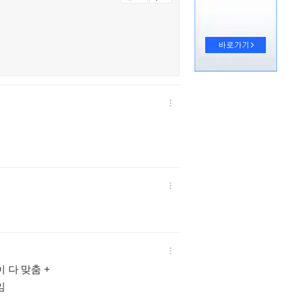



 다 맞춤 +
임
: