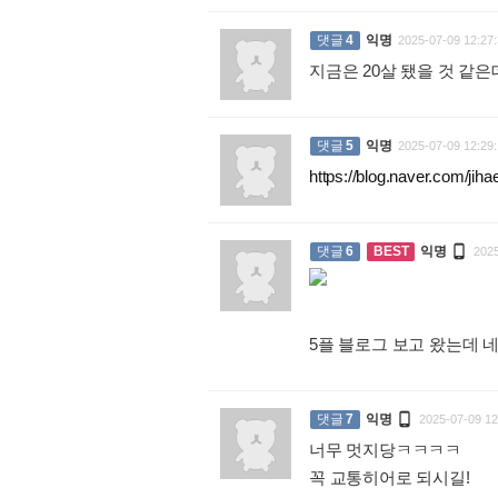
댓글
4
익명
2025-07-09 12:27:
지금은 20살 됐을 것 같
댓글
5
익명
2025-07-09 12:29:
https://blog.naver.com/ji

댓글
6
BEST
익명
2025
5플 블로그 보고 왔는데 

댓글
7
익명
2025-07-09 12
너무 멋지당ㅋㅋㅋㅋ
꼭 교통히어로 되시길!
: