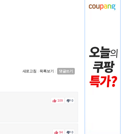
새로고침
목록보기
댓글쓰기
|
|


109
0


94
0