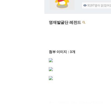
9197
명이 읽었어

영재발굴단 레전드

첨부 이미지 : 3개
출처 : 고려대학교 고파스 2026-08-07 12:55:24: