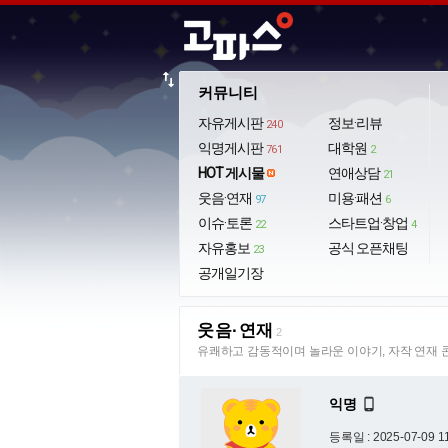
import_export
커뮤니티
자유게시판
정보·리뷰
240
익명게시판
대학원
761
2
HOT 게시물
연애상담
21
웃음·연재
미용·패션
97
6
이슈·토론
스타트업·창업
22
4
자유홍보
공식 오픈채팅
23
공개일기장
웃음·연재
2
유쾌하고 감동적이며 놀라운 이야기, 자작 연재 
익명

등록일 : 2025-07-09 1