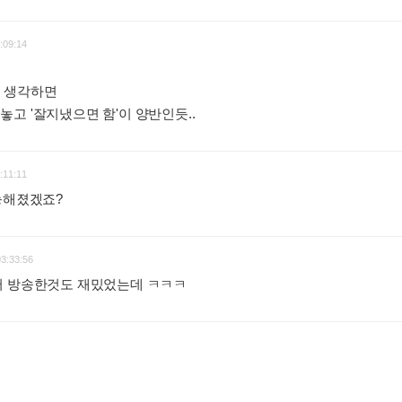
:09:14
 생각하면
고 '잘지냈으면 함'이 양반인듯..
:
:11:11
가능해졌겠죠?
:
03:33:56
서 방송한것도 재밌었는데 ㅋㅋㅋ
: