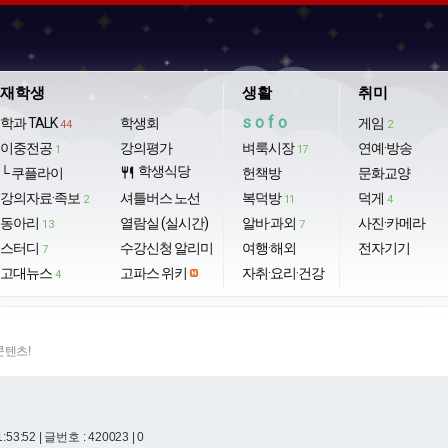
재학생
생활
취미
sofo
학과 TALK
학생회
게임
44
2
이중전공
강의평가
벼룩시장
연예·방송
1
17
학생식당
└ 쿠플라이
restaurant
헌책방
문화교양
강의자료·족보
셔틀버스 노선
복덕방
덕게
2
11
4
동아리
열람실 (실시간)
알바·과외
사진·카메라
13
7
스터디
수강신청 알리미
여행·해외
전자기기
7
고대뉴스
고파스 위키
자취·요리·건강
4
콘텐츠!
1:53:52
| 글번호 : 420023 | 0