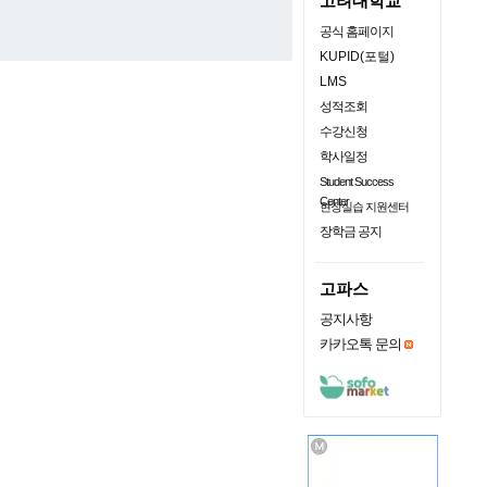
고려대학교
공식 홈페이지
KUPID(포털)
LMS
성적조회
수강신청
학사일정
Student Success
Center
현장실습 지원센터
장학금 공지
고파스
공지사항
카카오톡 문의