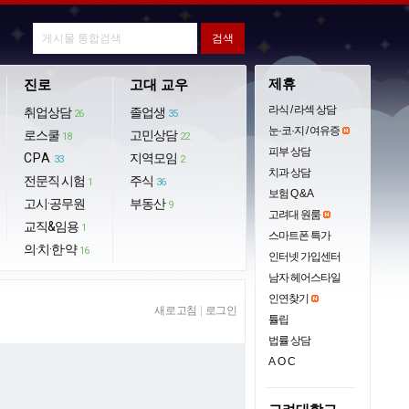
제휴
진로
고대 교우
라식 / 라섹 상담
취업상담
졸업생
26
35
눈·코·지 / 여유증
로스쿨
고민상담
18
22
피부 상담
CPA
지역모임
33
2
치과 상담
전문직 시험
주식
1
36
보험 Q & A
고시·공무원
부동산
9
고려대 원룸
교직&임용
1
스마트폰 특가
의·치·한·약
16
인터넷 가입센터
남자 헤어스타일
인연찾기
새로고침
|
로그인
튤립
법률 상담
AOC