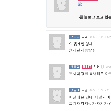
5플 블로그 보고 왔
댓글
1
익명
2025-07-09 11:57:
와 옳게된 영재
옳게된 재능발휘
:

댓글
2
BEST
익명
2025
무시험 경찰 특채해도 아무
댓글
3
익명
2025-07-09 12:26:
예전에 본 건데, 제일 재미
그러자 아저씨가 자기가 긴